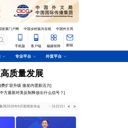
国发展门户网
中国乡村振兴在线
中国外文局
邮箱
手机版
客户端
融媒矩阵
站
专业平台
外宣平台
业高质量发展
消费扩容升级 激发内需新活力
]
中方最新对美反制释放出什么信号？
]
<
>
国气象局2026年8月新闻发布会
31日15:00 国新办就加快推动“十五五”时期退