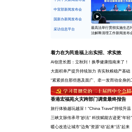
中宣部新闻发布会
国新办新闻发布会
最高法举行贯彻实施生态
采访信息平台
法解释清理工作新闻发布
着力在为民造福上出实招、求实效
AI创意长图：立秋到！换季健康指南来了！
大面积单产提升持续加力 夯实秋粮稳产基础
“紧紧抓住那些惠及面广、牵一发而动全身的
香港宏福苑火灾跨部门调查最终报告
旅行体验越玩越深！"China Travel"持续升温
三峡文脉传承寻“妙法” 科技赋能古迹更“年轻”
暖心改造让城市“边角”资源“动”起来“活”起来