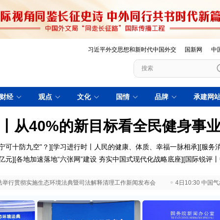
习近平外交思想和新时代中国外交
国新网
中
财经
观点
文化
国情
品牌
承建网
丨从40%的新目标看全民健身事
宁可十防九空”？
][
学习进行时丨人民的健康、体质、幸福一脉相承]
[
服务
亿元
][
各地加速落地“六张网”建设 夯实中国式现代化战略底座
][
国际锐评丨
 最高法举行贯彻实施生态环境法典暨司法解释清理工作新闻发布会
4日10:30 中