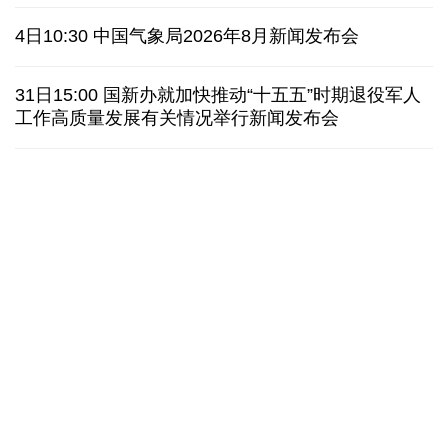
俄黑客称获取北约直接参与袭击俄领土证据
4日10:30 中国气象局2026年8月新闻发布会
外媒说丨中国在非洲青年群体中的好感度稳步上升
31日15:00 国新办就加快推动“十五五”时期退役军人
工作高质量发展有关情况举行新闻发布会
我国学者发现银河系外围气体盘呈现波纹状褶皱结构
全球瞭望｜肯尼亚媒体：中国是稳定可靠的合作伙伴
美国前州议员：中国持续在国际事务中发挥引领作用
“十五五”开局之年传统产业转型焕
黄河壶口瀑布金瀑
新一线观察