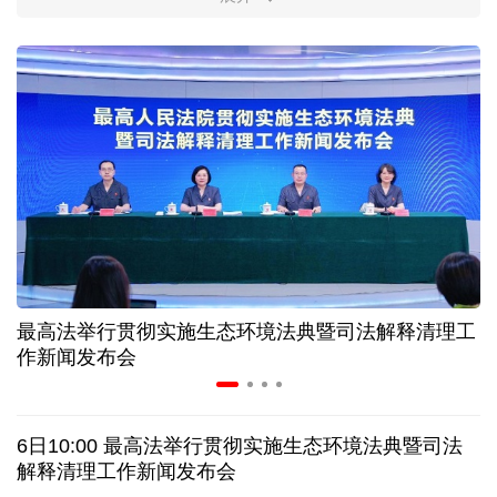
柔性制造，高效匹配差异化需求
上海打通脑机接口技术走向市场的“三道关”
活力中国调研行｜江淮大地，科技成果正落地生“金”
上半年规模以上工业中小企业增加值同比增长5.8%
从纪念馆到采油一线，新时代石油人这样传承铁人精
神
最高法举行贯彻实施生态环境法典暨司法解释清理工
作新闻发布会
创新涌动，坚韧向前——解读前7个月我国外贸成绩
单
6日10:00 最高法举行贯彻实施生态环境法典暨司法
日本执政当局应停止在核问题上玩火
解释清理工作新闻发布会