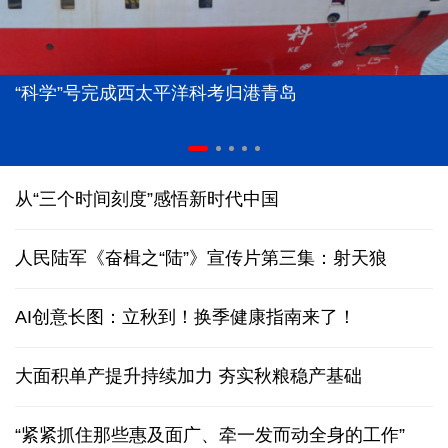
“科学”号完成西太平洋科考归港青岛
从“三个时间刻度”感悟新时代中国
人民陆军《奋楫之“陆”》宣传片第三集：射天狼
AI创意长图：立秋到！换季健康指南来了！
大面积单产提升持续加力 夯实秋粮稳产基础
“紧紧抓住那些惠及面广、牵一发而动全身的工作”