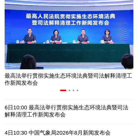
高温下用电负荷创新高 解码今夏的清凉底气
活力中国调研行丨弯道超车 如何“皖”美提速
7月份中国仓储指数保持扩张 行业运行韧性较强
小球赛撬动大消费 体育赛事激活城市发展新动能
最高法举行贯彻实施生态环境法典暨司法解释清理工
“电影+文旅”深度融合 光影经济撬动暑期消费新蓝海
作新闻发布会
日本执政当局应停止在核问题上玩火
6日10:00 最高法举行贯彻实施生态环境法典暨司法
俄黑客称获取北约直接参与袭击俄领土证据
解释清理工作新闻发布会
全球媒体聚焦︱外媒：美国劳动力市场正在走弱
4日10:30 中国气象局2026年8月新闻发布会