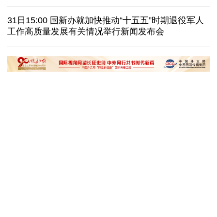
美国筑起AI墙：激化国内对立 却堵不住中国AI热
31日15:00 国新办就加快推动“十五五”时期退役军人
工作高质量发展有关情况举行新闻发布会
外媒说丨中国在非洲青年群体中的好感度稳步上升
我国学者发现银河系外围气体盘呈现波纹状褶皱结构
“十五五”开局之年传统产业转型焕
黄河壶口瀑布金瀑
新一线观察
读懂中国