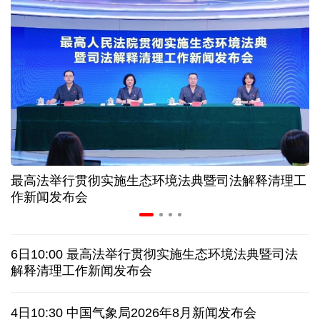
美媒:多场景低成本应用 中国让AI变得更具实用价值
上半年机械工业规上企业实现营业收入同比增长
6.5%
“零关税”实施100天 见证中非合作新气象
高温下用电负荷创新高 解码今夏的清凉底气
最高法举行贯彻实施生态环境法典暨司法解释清理工
作新闻发布会
活力中国调研行丨弯道超车 如何“皖”美提速
老挝国会主席赛宋蓬逝世
6日10:00 最高法举行贯彻实施生态环境法典暨司法
解释清理工作新闻发布会
伊朗：与阿曼“接近”达成协议但并不意味重开海峡
4日10:30 中国气象局2026年8月新闻发布会