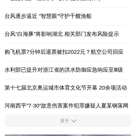
台风逐步逼近 "智慧眼"守护千艘渔船
台风“白海豚”将影响湖北 相关部门发布风险提示
购飞机票7分钟后退票被扣2022元？航空公司回应
水利部已提升对浙江省的洪水防御应急响应至Ⅲ级
第十七届北京奥运城市体育文化节开幕 20余项活动
河南西平"7·30"故意伤害案件犯罪嫌疑人夏某钢落网
展开
服务实体经济 财政金融打出“组合拳”