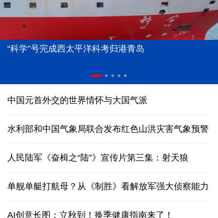
“科学”号完成西太平洋科考归港青岛
中国元首外交的世界情怀与大国气派
水利部和中国气象局联合发布红色山洪灾害气象预警
人民陆军《奋楫之“陆”》宣传片第三集：射天狼
单舰单艇打航母？从《制胜》看解放军强大侦察能力
AI创意长图：立秋到！换季健康指南来了！