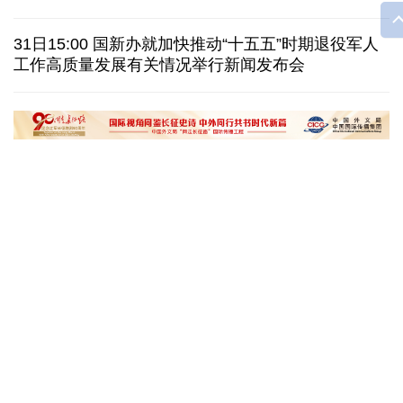
泽连斯基：乌克兰美国就"爱国者"导弹供应达成协议
31日15:00 国新办就加快推动“十五五”时期退役军人
一无人机自罗马尼亚方向进入保加利亚领空后爆炸
工作高质量发展有关情况举行新闻发布会
美国AI频频翻车，智能体自主攻击真人隐患浮上水面
匈牙利执政党宣布提名前最高法院院长为总统候选人
“十五五”开局之年传统产业转型焕
黄河壶口瀑布金瀑
新一线观察
读懂中国