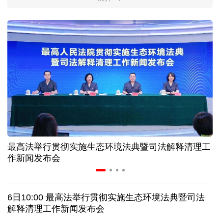
柔性制造，高效匹配差异化需求
上海打通脑机接口技术走向市场的“三道关”
活力中国调研行｜江淮大地，科技成果正落地生“金”
上半年规模以上工业中小企业增加值同比增长5.8%
从纪念馆到采油一线，新时代石油人这样传承铁人精
神
最高法举行贯彻实施生态环境法典暨司法解释清理工
作新闻发布会
创新涌动，坚韧向前——解读前7个月我国外贸成绩
单
6日10:00 最高法举行贯彻实施生态环境法典暨司法
日本执政当局应停止在核问题上玩火
解释清理工作新闻发布会