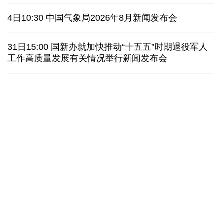
俄黑客称获取北约直接参与袭击俄领土证据
4日10:30 中国气象局2026年8月新闻发布会
外媒说丨中国在非洲青年群体中的好感度稳步上升
31日15:00 国新办就加快推动“十五五”时期退役军人
工作高质量发展有关情况举行新闻发布会
我国学者发现银河系外围气体盘呈现波纹状褶皱结构
全球瞭望｜肯尼亚媒体：中国是稳定可靠的合作伙伴
美国前州议员：中国持续在国际事务中发挥引领作用
“十五五”开局之年传统产业转型焕
黄河壶口瀑布金瀑
新一线观察