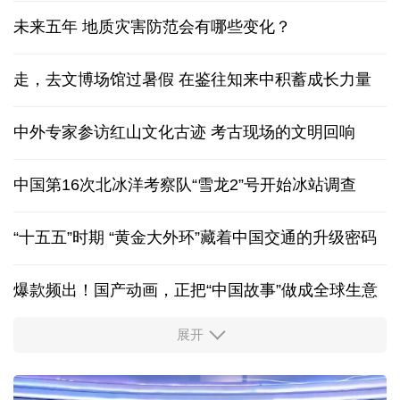
未来五年 地质灾害防范会有哪些变化？
走，去文博场馆过暑假 在鉴往知来中积蓄成长力量
中外专家参访红山文化古迹
考古现场的文明回响
中国第16次北冰洋考察队“雪龙2”号开始冰站调查
“十五五”时期 “黄金大外环”藏着中国交通的升级密码
爆款频出！国产动画，正把“中国故事”做成全球生意
展开
出游“成绩单”发布
高品质文旅燃动消费市场
新型电网激活万亿级投资 重塑能源产业新格局