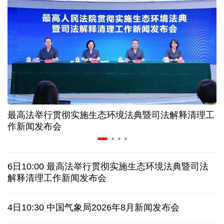
三晋大地风物新丨“海水”进村 原平养出鲜甜对虾
我国渤海首个千亿方大气田一期开发项目全面投产
历经十余年，西藏南木林：昔日荒河滩 今时富绿洲
最高法举行贯彻实施生态环境法典暨司法解释清理工
情满天山 援疆印记丨安徽支教生赢得桃李秀昆仑
作新闻发布会
一枚冰箱贴撬动“大市场”
6日10:00 最高法举行贯彻实施生态环境法典暨司法
从规划到落实：中国发展经验引发南非各界思考
解释清理工作新闻发布会
日本有识之士：32名中国劳工本不该命丧长崎
4日10:30 中国气象局2026年8月新闻发布会