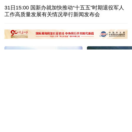
尼日尔经济专家：“零关税”开启中非经贸合作新阶段
31日15:00 国新办就加快推动“十五五”时期退役军人
工作高质量发展有关情况举行新闻发布会
穿汉服、看非遗 外国游客扎堆来华“深度文化游”
南京大屠杀历史不容篡改 日本打“核爆”牌洗不掉血债
“十五五”开局之年传统产业转型焕
黄河壶口瀑布金瀑
新一线观察
读懂中国