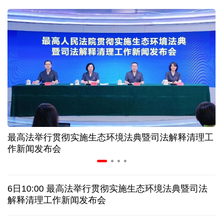
入境游火热 前7月北京离境退税各项数据均创新高
我国自阿根廷进口的牛肉已达到规定数量的50%
上半年我国黄金消费量511.412吨，同比增长1.23%
AI客服承诺不实、人工客服接入困难 中消协回应
最高法举行贯彻实施生态环境法典暨司法解释清理工
数据有了“身份证” 我国正稳步推进数据产权登记
作新闻发布会
协议接近达成 伊朗披露海峡新航道通行细节
6日10:00 最高法举行贯彻实施生态环境法典暨司法
白宫否认特朗普与赫格塞思因弹药库存短缺发生争执
解释清理工作新闻发布会