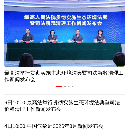
“零关税”实施100天 见证中非合作新气象
高温下用电负荷创新高 解码今夏的清凉底气
活力中国调研行丨弯道超车 如何“皖”美提速
年中经济观察 服务实体经济 财政金融打出"组合拳"
最高法举行贯彻实施生态环境法典暨司法解释清理工
7月份中国仓储指数保持扩张 行业运行韧性较强
作新闻发布会
日本执政当局应停止在核问题上玩火
6日10:00 最高法举行贯彻实施生态环境法典暨司法
俄黑客称获取北约直接参与袭击俄领土证据
解释清理工作新闻发布会
全球媒体聚焦︱外媒：美国劳动力市场正在走弱
4日10:30 中国气象局2026年8月新闻发布会