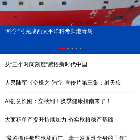
“科学”号完成西太平洋科考归港青岛
从“三个时间刻度”感悟新时代中国
人民陆军《奋楫之“陆”》宣传片第三集：射天狼
AI创意长图：立秋到！换季健康指南来了！
大面积单产提升持续加力 夯实秋粮稳产基础
“紧紧抓住那些惠及面广、牵一发而动全身的工作”