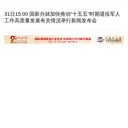
日本在南鸟岛部署反舰导弹 暴露“再军事化”野心
31日15:00 国新办就加快推动“十五五”时期退役军人
工作高质量发展有关情况举行新闻发布会
美国筑起AI墙：激化国内对立 却堵不住中国AI热
外媒说丨中国在非洲青年群体中的好感度稳步上升
“十五五”开局之年传统产业转型焕
黄河壶口瀑布金瀑
新一线观察
读懂中国