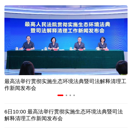
二季度中国清洁能源建设景气指数处于较景气区间
服贸会进入倒计时一个月 180余项创新成果将发布
非必要不乱花 医保个人账户里的钱如何用在刀刃上
"校园贷"换上"新马甲" 警惕暑假期间网络消费陷阱
最高法举行贯彻实施生态环境法典暨司法解释清理工
2026暑期档票房破85亿 已连续30天单日票房破亿
作新闻发布会
美国要"换牌" 伊朗"换将" 美伊博弈变数犹存
6日10:00 最高法举行贯彻实施生态环境法典暨司法
探访泰缅“死亡铁路”，见证日本军国主义侵略罪行
解释清理工作新闻发布会