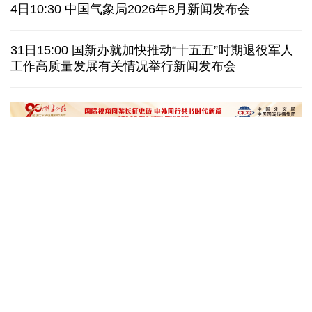
泰国暖武里府行政组织办公楼发生枪击 主席重伤
4日10:30 中国气象局2026年8月新闻发布会
西班牙对意大利“报复”实施 首日入境检查约200人
31日15:00 国新办就加快推动“十五五”时期退役军人
工作高质量发展有关情况举行新闻发布会
俄国防部:拦截285架乌克兰无人机并对乌发动空袭
民调:韩国总统李在明施政好评率降至43.3%创新低
文化奇遇记｜课本上的名曲跃然
一杯新鲜的榴莲咖
眼前，沉浸式感受千年乐声
进了现实