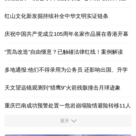
红山文化新发掘持续补全中华文明实证链条
庆祝中国共产党成立105周年名家作品展在香港开幕
“荒岛改造”自由惬意？已触碰法律红线！案例解读
多地通报:他们不得录用为公务员 还影响出国、升学
天文望远镜观测到“猎鹰9”火箭残骸撞击月球迹象
重庆巴南成功预警处置一危岩崩塌险情避险转移11人
展开
“新”意盎然，外资机构持续看好中国经济