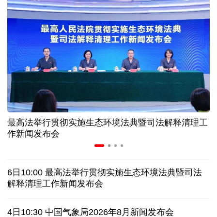
中证协召开国际业务委员会主任委员（扩大）会议
我国首个银行业数据出境负面清单备案案例落地北京
科创转型到全球布局 上海出台规划让民企敢闯敢投
合肥"人工智能+"多场景落地 千行百业装上智慧引擎
最高法举行贯彻实施生态环境法典暨司法解释清理工
宇树科技战略配售名单公布:DeepSeek、腾讯等在列
作新闻发布会
美媒称美国中情局秘密设立古巴工作组
6日10:00 最高法举行贯彻实施生态环境法典暨司法
俄外交部说日本加速"再军事化"扰乱地区及全球安全
解释清理工作新闻发布会
被曝酒驾、盗窃、猥亵等 日本自卫队多人遭受处分
4日10:30 中国气象局2026年8月新闻发布会