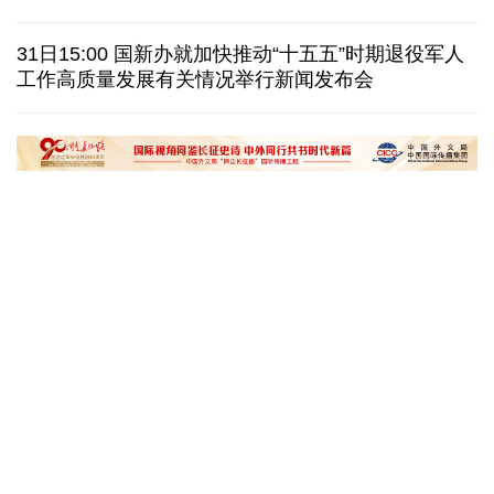
也门胡塞武装称袭击政府军集结地 造成数百人伤亡
31日15:00 国新办就加快推动“十五五”时期退役军人
工作高质量发展有关情况举行新闻发布会
八国外长发表联合声明谴责以色列持续侵犯加沙地带
白宫否认特朗普与赫格塞思因弹药库存短缺发生争执
黄河壶口瀑布金瀑奔涌
在雄安，看见“城市
读懂中国