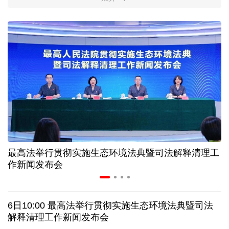
柔性制造，高效匹配差异化需求
上海打通脑机接口技术走向市场的“三道关”
活力中国调研行｜江淮大地，科技成果正落地生“金”
上半年规模以上工业中小企业增加值同比增长5.8%
从纪念馆到采油一线，新时代石油人这样传承铁人精
神
最高法举行贯彻实施生态环境法典暨司法解释清理工
作新闻发布会
创新涌动，坚韧向前——解读前7个月我国外贸成绩
单
6日10:00 最高法举行贯彻实施生态环境法典暨司法
日本执政当局应停止在核问题上玩火
解释清理工作新闻发布会