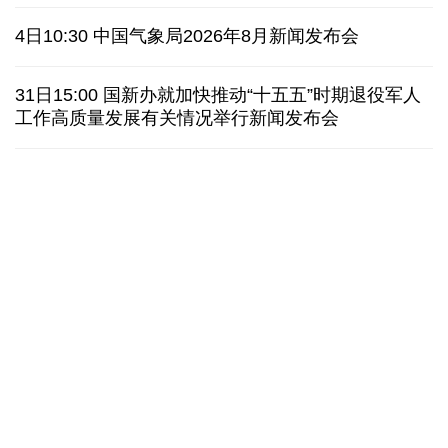
俄黑客称获取北约直接参与袭击俄领土证据
4日10:30 中国气象局2026年8月新闻发布会
外媒说丨中国在非洲青年群体中的好感度稳步上升
31日15:00 国新办就加快推动“十五五”时期退役军人
工作高质量发展有关情况举行新闻发布会
我国学者发现银河系外围气体盘呈现波纹状褶皱结构
全球瞭望｜肯尼亚媒体：中国是稳定可靠的合作伙伴
美国前州议员：中国持续在国际事务中发挥引领作用
“十五五”开局之年传统产业转型焕
黄河壶口瀑布金瀑
新一线观察