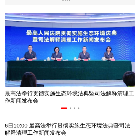
柔性制造，高效匹配差异化需求
上海打通脑机接口技术走向市场的“三道关”
活力中国调研行｜江淮大地，科技成果正落地生“金”
上半年规模以上工业中小企业增加值同比增长5.8%
从纪念馆到采油一线，新时代石油人这样传承铁人精
神
最高法举行贯彻实施生态环境法典暨司法解释清理工
作新闻发布会
创新涌动，坚韧向前——解读前7个月我国外贸成绩
单
6日10:00 最高法举行贯彻实施生态环境法典暨司法
日本执政当局应停止在核问题上玩火
解释清理工作新闻发布会