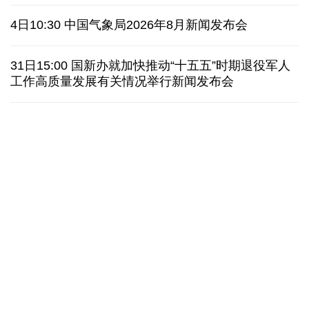
俄黑客称获取北约直接参与袭击俄领土证据
4日10:30 中国气象局2026年8月新闻发布会
外媒说丨中国在非洲青年群体中的好感度稳步上升
31日15:00 国新办就加快推动“十五五”时期退役军人
工作高质量发展有关情况举行新闻发布会
我国学者发现银河系外围气体盘呈现波纹状褶皱结构
全球瞭望｜肯尼亚媒体：中国是稳定可靠的合作伙伴
美国前州议员：中国持续在国际事务中发挥引领作用
“十五五”开局之年传统产业转型焕
黄河壶口瀑布金瀑
新一线观察