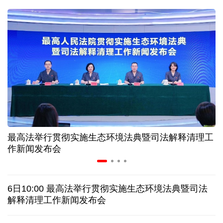
入境游火热 前7月北京离境退税各项数据均创新高
我国自阿根廷进口的牛肉已达到规定数量的50%
上半年我国黄金消费量511.412吨 同比增长1.23%
AI客服承诺不实、人工客服接入困难 中消协回应
最高法举行贯彻实施生态环境法典暨司法解释清理工
数据有了“身份证” 我国正稳步推进数据产权登记
作新闻发布会
协议接近达成 伊朗披露海峡新航道通行细节
6日10:00 最高法举行贯彻实施生态环境法典暨司法
白宫否认特朗普与赫格塞思因弹药库存短缺发生争执
解释清理工作新闻发布会