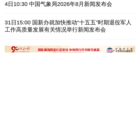
美媒称美国增派人手 在古巴加大力度开展情报活动
4日10:30 中国气象局2026年8月新闻发布会
巴西降级与阿根廷关系 阿称驻巴大使将"回国休假"
31日15:00 国新办就加快推动“十五五”时期退役军人
工作高质量发展有关情况举行新闻发布会
德国机场发现一架携爆炸物无人机 非业余人士所为
韩国总统要求加速整合军校 防范再度发生军事政变
黄河壶口瀑布金瀑奔涌
在雄安，看见“城市