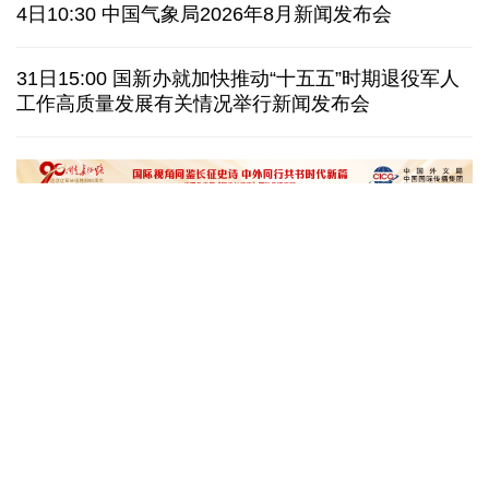
美国上诉法院维持对白宫宴会厅改造项目的暂停令
4日10:30 中国气象局2026年8月新闻发布会
西班牙要求意大利取消针对性旅客边检
意:不会撤销
31日15:00 国新办就加快推动“十五五”时期退役军人
工作高质量发展有关情况举行新闻发布会
韩国极端高温持续首尔气温8年来首次突破40摄氏度
泰媒：春武里府发生摩托车车祸 中国公民一死一伤
“十五五”开局之年传统产业转型焕
黄河壶口瀑布金瀑
新一线观察