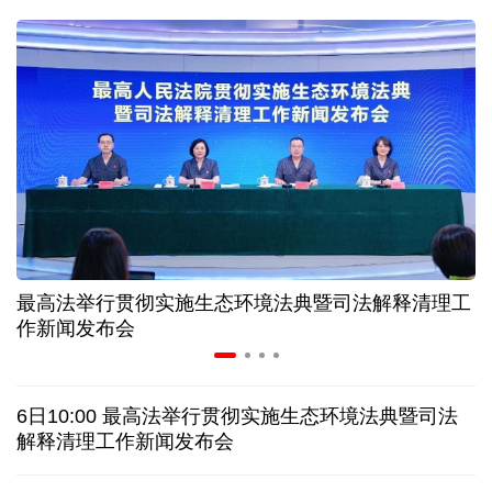
球票撬动全城消费 赛事经济如何将"流量"变"增量"
第五届数贸会将首设Token专区 探索算力贸易新路径
北京：非京籍家庭购房社保个税缴纳年限下调为一年
近346亿元 广东电网交出上半年投资建设亮眼答卷
最高法举行贯彻实施生态环境法典暨司法解释清理工
31省份上半年外贸成绩单出炉 见证产业提质跃迁
作新闻发布会
乌克兰石油公司设施遭遇大规模袭击
6日10:00 最高法举行贯彻实施生态环境法典暨司法
俄黑客称获取北约直接参与袭击俄领土的书面证据
解释清理工作新闻发布会