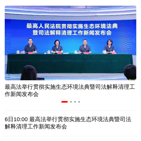
球票撬动全城消费 赛事经济如何将"流量"变"增量"
第五届数贸会将首设Token专区 探索算力贸易新路径
北京：非京籍家庭购房社保个税缴纳年限下调为一年
近346亿元 广东电网交出上半年投资建设亮眼答卷
最高法举行贯彻实施生态环境法典暨司法解释清理工
31省份上半年外贸成绩单出炉 见证产业提质跃迁
作新闻发布会
乌克兰石油公司设施遭遇大规模袭击
6日10:00 最高法举行贯彻实施生态环境法典暨司法
俄黑客称获取北约直接参与袭击俄领土的书面证据
解释清理工作新闻发布会