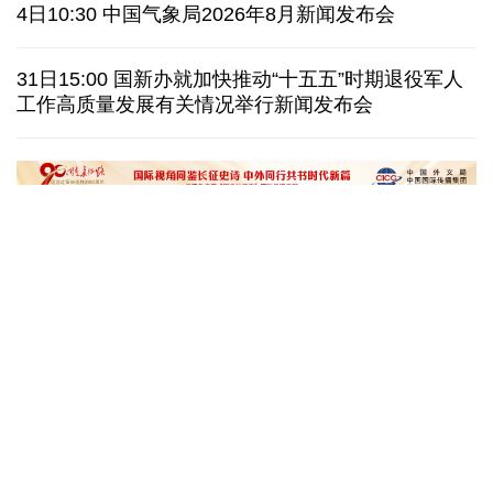
美国上诉法院维持对白宫宴会厅改造项目的暂停令
4日10:30 中国气象局2026年8月新闻发布会
西班牙要求意大利取消针对性旅客边检
意:不会撤销
31日15:00 国新办就加快推动“十五五”时期退役军人
工作高质量发展有关情况举行新闻发布会
韩国极端高温持续首尔气温8年来首次突破40摄氏度
泰媒：春武里府发生摩托车车祸 中国公民一死一伤
“十五五”开局之年传统产业转型焕
黄河壶口瀑布金瀑
新一线观察