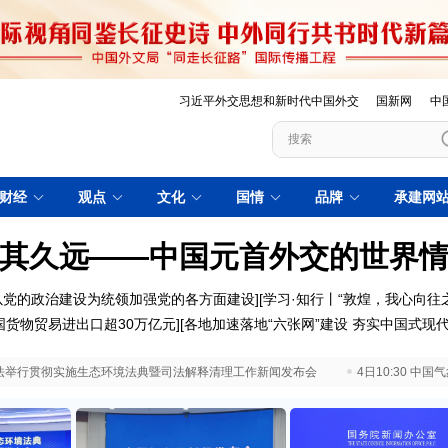
习近平外交思想和新时代中国外交
国新网
中
财经
观点
文化
国情
品牌
承建网
其久远——中国元首外交的世界
以党的政治建设为统领加强党的各方面建设
][
学习·知行丨“敦煌，我心向往之
国货物贸易进出口超30万亿元
][
各地加速落地“六张网”建设 夯实中国式现
 最高法举行贯彻实施生态环境法典暨司法解释清理工作新闻发布会
4日10:30 中