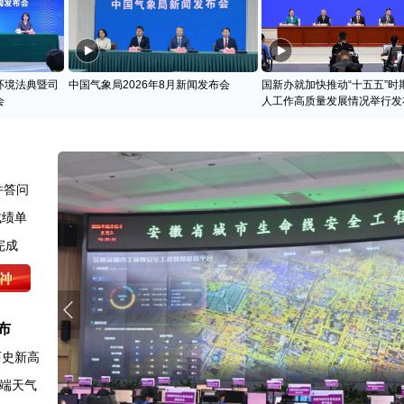
环境法典暨司
中国气象局2026年8月新闻发布会
国新办就加快推动“十五五”时
会
人工作高质量发展情况举行发
并答问
成绩单
完成
布
历史新高
端天气