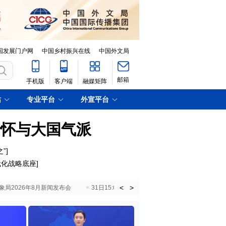
国发展门户网
中国乡村振兴在线
中国外文局
邮箱
手机版
客户端
融媒矩阵
站
专业平台
外宣平台
情怀与大国气派
”
]
代化战略底座
]
<
>
国气象局2026年8月新闻发布会
31日15:00 国新办就加快推动“十五五”时期退