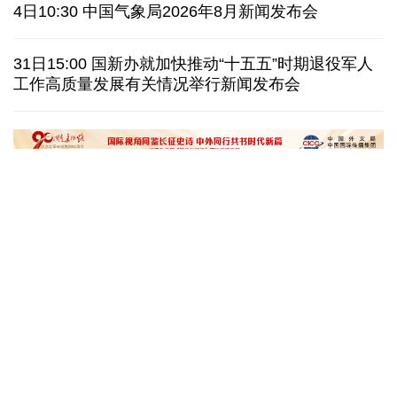
泰国暖武里府行政组织办公楼发生枪击 主席重伤
4日10:30 中国气象局2026年8月新闻发布会
西班牙对意大利“报复”实施 首日入境检查约200人
31日15:00 国新办就加快推动“十五五”时期退役军人
工作高质量发展有关情况举行新闻发布会
俄国防部:拦截285架乌克兰无人机并对乌发动空袭
民调:韩国总统李在明施政好评率降至43.3%创新低
文化奇遇记｜课本上的名曲跃然
一杯新鲜的榴莲咖
眼前，沉浸式感受千年乐声
进了现实