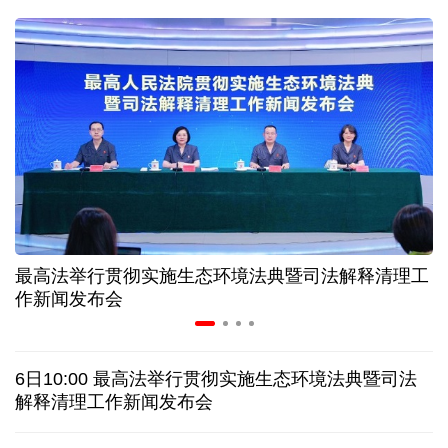
二季度中国清洁能源建设景气指数处于较景气区间
服贸会进入倒计时一个月 180余项创新成果将发布
非必要不乱花 医保个人账户里的钱如何用在刀刃上
"校园贷"换上"新马甲" 警惕暑假期间网络消费陷阱
最高法举行贯彻实施生态环境法典暨司法解释清理工
2026暑期档票房破85亿 已连续30天单日票房破亿
作新闻发布会
美国要"换牌" 伊朗"换将" 美伊博弈变数犹存
6日10:00 最高法举行贯彻实施生态环境法典暨司法
探访泰缅“死亡铁路”，见证日本军国主义侵略罪行
解释清理工作新闻发布会