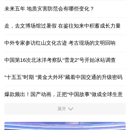
未来五年 地质灾害防范会有哪些变化？
走，去文博场馆过暑假 在鉴往知来中积蓄成长力量
中外专家参访红山文化古迹
考古现场的文明回响
中国第16次北冰洋考察队“雪龙2”号开始冰站调查
“十五五”时期 “黄金大外环”藏着中国交通的升级密码
爆款频出！国产动画，正把“中国故事”做成全球生意
展开
出游“成绩单”发布
高品质文旅燃动消费市场
新型电网激活万亿级投资 重塑能源产业新格局