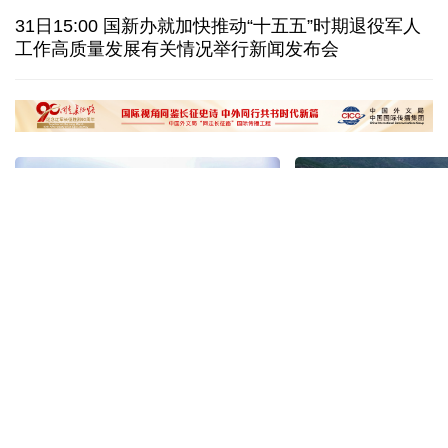
尼日尔经济专家：“零关税”开启中非经贸合作新阶段
31日15:00 国新办就加快推动“十五五”时期退役军人
工作高质量发展有关情况举行新闻发布会
穿汉服、看非遗 外国游客扎堆来华“深度文化游”
南京大屠杀历史不容篡改 日本打“核爆”牌洗不掉血债
“十五五”开局之年传统产业转型焕
黄河壶口瀑布金瀑
新一线观察
读懂中国