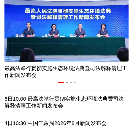
三晋大地风物新丨“海水”进村 原平养出鲜甜对虾
我国渤海首个千亿方大气田一期开发项目全面投产
历经十余年，西藏南木林：昔日荒河滩 今时富绿洲
最高法举行贯彻实施生态环境法典暨司法解释清理工
情满天山 援疆印记丨安徽支教生赢得桃李秀昆仑
作新闻发布会
一枚冰箱贴撬动“大市场”
6日10:00 最高法举行贯彻实施生态环境法典暨司法
从规划到落实：中国发展经验引发南非各界思考
解释清理工作新闻发布会
日本有识之士：32名中国劳工本不该命丧长崎
4日10:30 中国气象局2026年8月新闻发布会