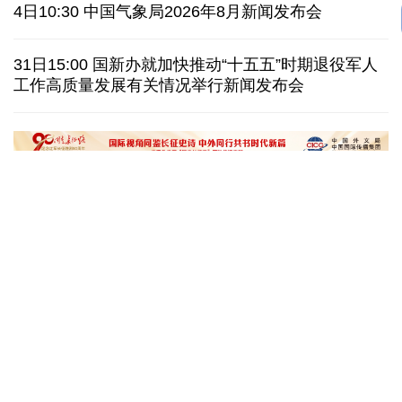
伊朗拟禁止敌对方通行霍尔木兹海峡 对违规者重罚
4日10:30 中国气象局2026年8月新闻发布会
美参议院委员会投票认定传染病专家福奇藐视国会
31日15:00 国新办就加快推动“十五五”时期退役军人
工作高质量发展有关情况举行新闻发布会
休达地方政府说非法移民越境事件已致约百人死亡
今年德国高温已致死1.19万人 为2016年来最高纪录
“十五五”开局之年传统产业转型焕
黄河壶口瀑布金瀑
新一线观察