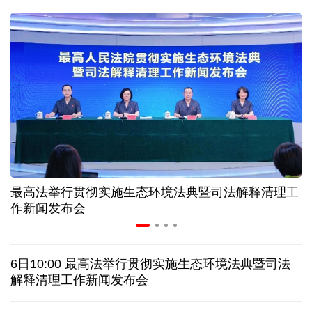
31省份上半年外贸成绩单出炉 见证产业提质跃迁
比一张A4纸还要薄！我国高端钢材迎来密集突破
让药品更好触达患者 多款新药选择网络平台首发
7月份中国仓储指数保持扩张 行业运行韧性较强
最高法举行贯彻实施生态环境法典暨司法解释清理工
金价大反弹！黄金以旧换新业务火热，记者探访
作新闻发布会
日本新版《防卫白皮书》，满篇野心和谎言
6日10:00 最高法举行贯彻实施生态环境法典暨司法
特朗普再签行政令 禁止“生育旅游”收紧“出生公民权”
解释清理工作新闻发布会