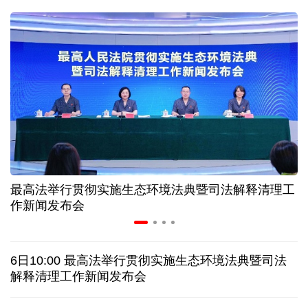
二季度中国清洁能源建设景气指数处于较景气区间
服贸会进入倒计时一个月 180余项创新成果将发布
非必要不乱花 医保个人账户里的钱如何用在刀刃上
"校园贷"换上"新马甲" 警惕暑假期间网络消费陷阱
最高法举行贯彻实施生态环境法典暨司法解释清理工
2026暑期档票房破85亿 已连续30天单日票房破亿
作新闻发布会
美国要"换牌" 伊朗"换将" 美伊博弈变数犹存
6日10:00 最高法举行贯彻实施生态环境法典暨司法
探访泰缅“死亡铁路”，见证日本军国主义侵略罪行
解释清理工作新闻发布会