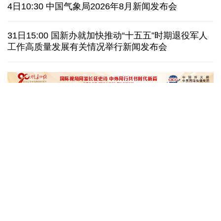
泰国暖武里府行政组织办公楼发生枪击 主席重伤
4日10:30 中国气象局2026年8月新闻发布会
西班牙对意大利“报复”实施 首日入境检查约200人
31日15:00 国新办就加快推动“十五五”时期退役军人
工作高质量发展有关情况举行新闻发布会
俄国防部:拦截285架乌克兰无人机并对乌发动空袭
民调:韩国总统李在明施政好评率降至43.3%创新低
文化奇遇记｜课本上的名曲跃然
一杯新鲜的榴莲咖
眼前，沉浸式感受千年乐声
进了现实