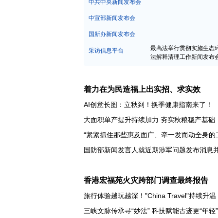
中宣部新闻发布会
国新办新闻发布会
最高法举行贯彻实施生态
采访信息平台
法解释清理工作新闻发布
着力在为民造福上出实招、求实效
AI创意长图：立秋到！换季健康指南来了！
大面积单产提升持续加力 夯实秋粮稳产基础
“紧紧抓住那些惠及面广、牵一发而动全身的
香港宏福苑火灾跨部门调查最终报告
旅行体验越玩越深！"China Travel"持续升温
三峡文脉传承寻“妙法” 科技赋能古迹更“年轻”
暖心改造让城市“边角”资源“动”起来“活”起来