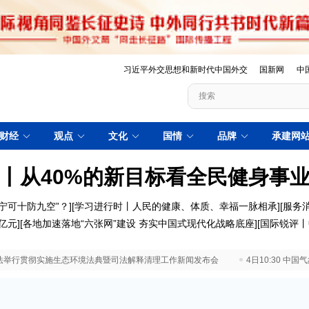
习近平外交思想和新时代中国外交
国新网
中
财经
观点
文化
国情
品牌
承建网
丨从40%的新目标看全民健身事
宁可十防九空”？
][
学习进行时丨人民的健康、体质、幸福一脉相承]
[
服务
亿元
][
各地加速落地“六张网”建设 夯实中国式现代化战略底座
][
国际锐评丨
 最高法举行贯彻实施生态环境法典暨司法解释清理工作新闻发布会
4日10:30 中