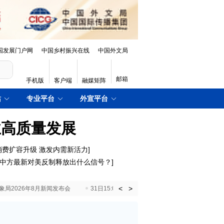
国发展门户网
中国乡村振兴在线
中国外文局
邮箱
手机版
客户端
融媒矩阵
站
专业平台
外宣平台
业高质量发展
消费扩容升级 激发内需新活力
]
中方最新对美反制释放出什么信号？
]
<
>
国气象局2026年8月新闻发布会
31日15:00 国新办就加快推动“十五五”时期退