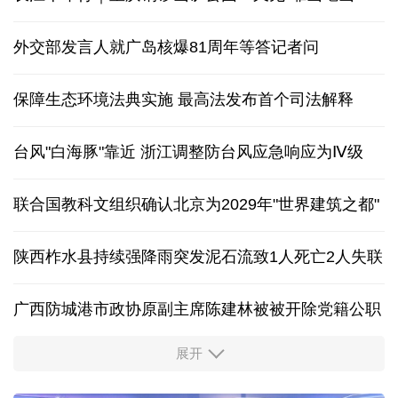
外交部发言人就广岛核爆81周年等答记者问
保障生态环境法典实施 最高法发布首个司法解释
台风"白海豚"靠近 浙江调整防台风应急响应为Ⅳ级
联合国教科文组织确认北京为2029年"世界建筑之都"
陕西柞水县持续强降雨突发泥石流致1人死亡2人失联
广西防城港市政协原副主席陈建林被被开除党籍公职
展开
中国多地出台带薪休假新政 释放消费潜力