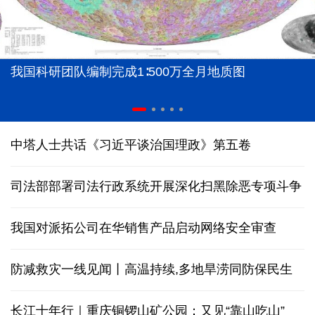
我国科研团队编制完成1∶500万全月地质图
中塔人士共话《习近平谈治国理政》第五卷
司法部部署司法行政系统开展深化扫黑除恶专项斗争
我国对派拓公司在华销售产品启动网络安全审查
防减救灾一线见闻丨高温持续,多地旱涝同防保民生
长江十年行｜重庆铜锣山矿公园：又见“靠山吃山”