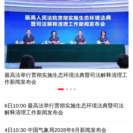
入境游火热 前7月北京离境退税各项数据均创新高
我国自阿根廷进口的牛肉已达到规定数量的50%
上半年我国黄金消费量511.412吨 同比增长1.23%
AI客服承诺不实、人工客服接入困难 中消协回应
最高法举行贯彻实施生态环境法典暨司法解释清理工
数据有了“身份证” 我国正稳步推进数据产权登记
作新闻发布会
高市早苗就“无核三原则”的表态含糊其辞
6日10:00 最高法举行贯彻实施生态环境法典暨司法
白宫否认特朗普与赫格塞思因弹药库存短缺发生争执
解释清理工作新闻发布会
美媒称美国增派人手 在古巴加大力度开展情报活动
4日10:30 中国气象局2026年8月新闻发布会