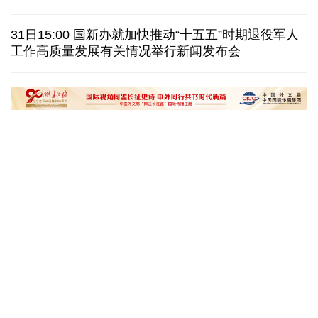
巴西降级与阿根廷关系 阿称驻巴大使将"回国休假"
31日15:00 国新办就加快推动“十五五”时期退役军人
工作高质量发展有关情况举行新闻发布会
德国机场发现一架携爆炸物无人机 非业余人士所为
韩国总统要求加速整合军校 防范再度发生军事政变
黄河壶口瀑布金瀑奔涌
在雄安，看见“城市
读懂中国