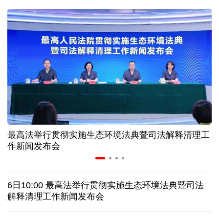
31省份上半年外贸成绩单出炉 见证产业提质跃迁
比一张A4纸还要薄！我国高端钢材迎来密集突破
让药品更好触达患者 网络平台成多款新药首发渠道
7月份中国仓储指数保持扩张 行业运行韧性较强
最高法举行贯彻实施生态环境法典暨司法解释清理工
金价大反弹！黄金以旧换新业务火热，记者探访
作新闻发布会
日本新版《防卫白皮书》，满篇野心和谎言
6日10:00 最高法举行贯彻实施生态环境法典暨司法
特朗普再签行政令 禁止“生育旅游”收紧“出生公民权”
解释清理工作新闻发布会