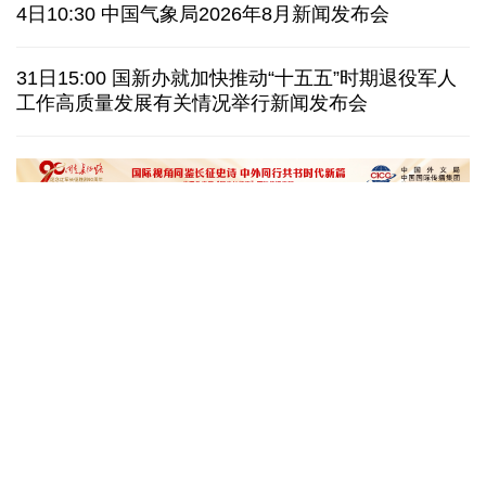
伊朗拟禁止敌对方通行霍尔木兹海峡 对违规者重罚
4日10:30 中国气象局2026年8月新闻发布会
美参议院委员会投票认定传染病专家福奇藐视国会
31日15:00 国新办就加快推动“十五五”时期退役军人
工作高质量发展有关情况举行新闻发布会
休达地方政府说非法移民越境事件已致约百人死亡
今年德国高温已致死1.19万人 为2016年来最高纪录
“十五五”开局之年传统产业转型焕
黄河壶口瀑布金瀑
新一线观察