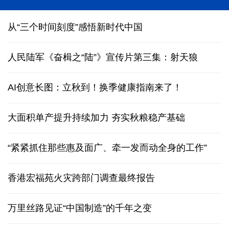
“科学”号完成西太平洋科考归港青岛
从“三个时间刻度”感悟新时代中国
人民陆军《奋楫之“陆”》宣传片第三集：射天狼
AI创意长图：立秋到！换季健康指南来了！
大面积单产提升持续加力 夯实秋粮稳产基础
“紧紧抓住那些惠及面广、牵一发而动全身的工作”