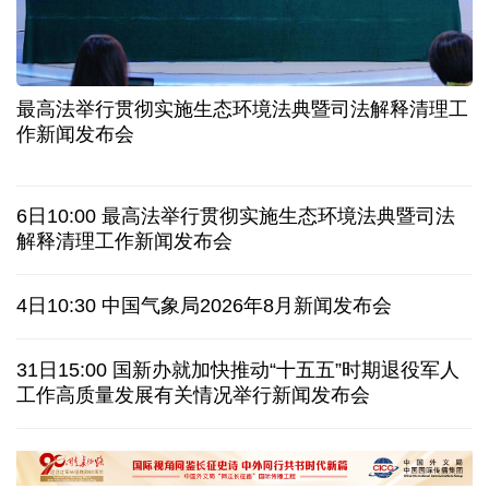
高温下用电负荷创新高 解码今夏的清凉底气
活力中国调研行丨弯道超车 如何“皖”美提速
7月份中国仓储指数保持扩张 行业运行韧性较强
小球赛撬动大消费 体育赛事激活城市发展新动能
最高法举行贯彻实施生态环境法典暨司法解释清理工
“电影+文旅”深度融合 光影经济撬动暑期消费新蓝海
作新闻发布会
日本执政当局应停止在核问题上玩火
6日10:00 最高法举行贯彻实施生态环境法典暨司法
俄黑客称获取北约直接参与袭击俄领土证据
解释清理工作新闻发布会
外媒说丨中国在非洲青年群体中的好感度稳步上升
4日10:30 中国气象局2026年8月新闻发布会