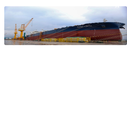
我国学者发现银河系外围气体盘呈现波纹状褶皱结构
31日15:00 国新办就加快推动“十五五”时期退役军人
工作高质量发展有关情况举行新闻发布会
全球瞭望｜肯尼亚媒体：中国是稳定可靠的合作伙伴
美国前州议员：中国持续在国际事务中发挥引领作用
“十五五”开局之年传统产业转型焕
黄河壶口瀑布金瀑
新一线观察
读懂中国