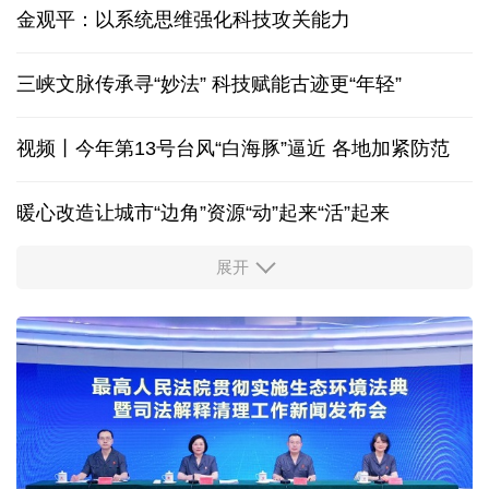
香港宏福苑火灾跨部门调查最终报告
万里丝路见证“中国制造”的千年之变
金观平：以系统思维强化科技攻关能力
三峡文脉传承寻“妙法” 科技赋能古迹更“年轻”
视频丨今年第13号台风“白海豚”逼近 各地加紧防范
暖心改造让城市“边角”资源“动”起来“活”起来
展开
柔性制造，高效匹配差异化需求