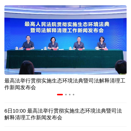
二季度中国清洁能源建设景气指数处于较景气区间
服贸会进入倒计时一个月 180余项创新成果将发布
非必要不乱花 医保个人账户里的钱如何用在刀刃上
"校园贷"换上"新马甲" 警惕暑假期间网络消费陷阱
最高法举行贯彻实施生态环境法典暨司法解释清理工
2026暑期档票房破85亿 已连续30天单日票房破亿
作新闻发布会
美国要"换牌" 伊朗"换将" 美伊博弈变数犹存
6日10:00 最高法举行贯彻实施生态环境法典暨司法
探访泰缅“死亡铁路”，见证日本军国主义侵略罪行
解释清理工作新闻发布会