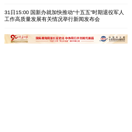
我国学者发现银河系外围气体盘呈现波纹状褶皱结构
31日15:00 国新办就加快推动“十五五”时期退役军人
工作高质量发展有关情况举行新闻发布会
全球瞭望｜肯尼亚媒体：中国是稳定可靠的合作伙伴
美国前州议员：中国持续在国际事务中发挥引领作用
“十五五”开局之年传统产业转型焕
黄河壶口瀑布金瀑
新一线观察
读懂中国