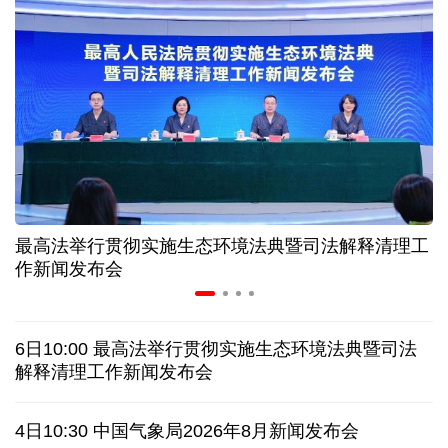
高温下用电负荷创新高 解码今夏的清凉底气
活力中国调研行丨弯道超车 如何“皖”美提速
7月份中国仓储指数保持扩张 行业运行韧性较强
小球赛撬动大消费 体育赛事激活城市发展新动能
最高法举行贯彻实施生态环境法典暨司法解释清理工
“电影+文旅”深度融合 光影经济撬动暑期消费新蓝海
作新闻发布会
日本执政当局应停止在核问题上玩火
6日10:00 最高法举行贯彻实施生态环境法典暨司法
俄黑客称获取北约直接参与袭击俄领土证据
解释清理工作新闻发布会
外媒说丨中国在非洲青年群体中的好感度稳步上升
4日10:30 中国气象局2026年8月新闻发布会