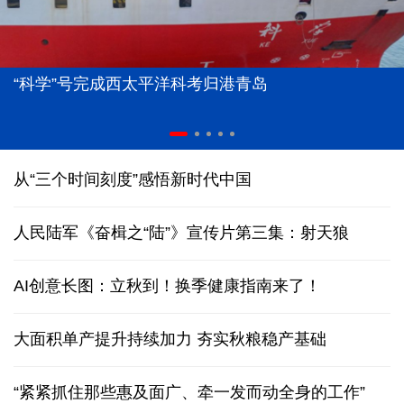
“科学”号完成西太平洋科考归港青岛
从“三个时间刻度”感悟新时代中国
人民陆军《奋楫之“陆”》宣传片第三集：射天狼
AI创意长图：立秋到！换季健康指南来了！
大面积单产提升持续加力 夯实秋粮稳产基础
“紧紧抓住那些惠及面广、牵一发而动全身的工作”