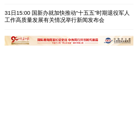
美国筑起AI墙：激化国内对立 却堵不住中国AI热
31日15:00 国新办就加快推动“十五五”时期退役军人
工作高质量发展有关情况举行新闻发布会
外媒说丨中国在非洲青年群体中的好感度稳步上升
我国学者发现银河系外围气体盘呈现波纹状褶皱结构
“十五五”开局之年传统产业转型焕
黄河壶口瀑布金瀑
新一线观察
读懂中国