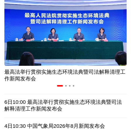
高温下用电负荷创新高 解码今夏的清凉底气
活力中国调研行丨弯道超车 如何“皖”美提速
7月份中国仓储指数保持扩张 行业运行韧性较强
小球赛撬动大消费 体育赛事激活城市发展新动能
最高法举行贯彻实施生态环境法典暨司法解释清理工
“电影+文旅”深度融合 光影经济撬动暑期消费新蓝海
作新闻发布会
日本执政当局应停止在核问题上玩火
6日10:00 最高法举行贯彻实施生态环境法典暨司法
俄黑客称获取北约直接参与袭击俄领土证据
解释清理工作新闻发布会
全球媒体聚焦︱外媒：美国劳动力市场正在走弱
4日10:30 中国气象局2026年8月新闻发布会