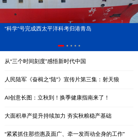
“科学”号完成西太平洋科考归港青岛
从“三个时间刻度”感悟新时代中国
人民陆军《奋楫之“陆”》宣传片第三集：射天狼
AI创意长图：立秋到！换季健康指南来了！
大面积单产提升持续加力 夯实秋粮稳产基础
“紧紧抓住那些惠及面广、牵一发而动全身的工作”