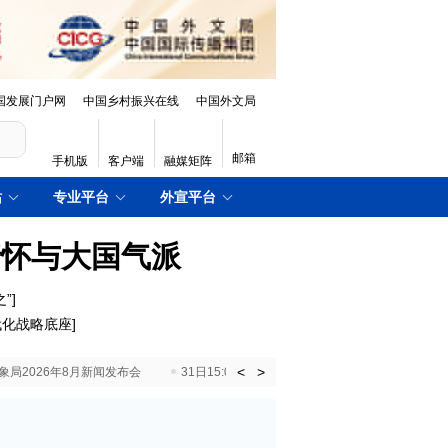
国发展门户网
中国乡村振兴在线
中国外文局
邮箱
手机版
客户端
融媒矩阵
站
专业平台
外宣平台
情怀与大国气派
”
]
代化战略底座
]
<
>
国气象局2026年8月新闻发布会
31日15:00 国新办就加快推动“十五五”时期退