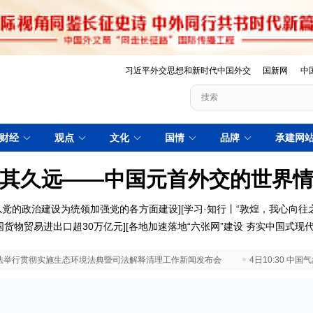
习近平外交思想和新时代中国外交
国新网
中
财经
观点
文化
国情
品牌
承建网
其久远——中国元首外交的世界
以党的政治建设为统领加强党的各方面建设
][
学习·知行丨“敦煌，我心向往之
国货物贸易进出口超30万亿元
][
各地加速落地“六张网”建设 夯实中国式现
 最高法举行贯彻实施生态环境法典暨司法解释清理工作新闻发布会
4日10:30 中