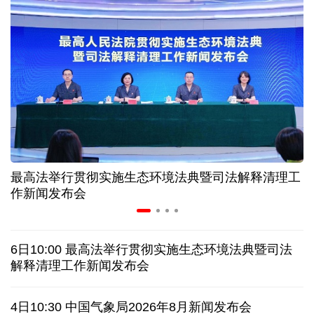
入境游火热 前7月北京离境退税各项数据均创新高
我国自阿根廷进口的牛肉已达到规定数量的50%
上半年我国黄金消费量511.412吨，同比增长1.23%
AI客服承诺不实、人工客服接入困难 中消协回应
最高法举行贯彻实施生态环境法典暨司法解释清理工
数据有了“身份证” 我国正稳步推进数据产权登记
作新闻发布会
协议接近达成 伊朗披露海峡新航道通行细节
6日10:00 最高法举行贯彻实施生态环境法典暨司法
白宫否认特朗普与赫格塞思因弹药库存短缺发生争执
解释清理工作新闻发布会
美媒称美国增派人手 在古巴加大力度开展情报活动
4日10:30 中国气象局2026年8月新闻发布会