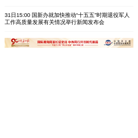
巴西降级与阿根廷关系 阿称驻巴大使将“回国休假”
31日15:00 国新办就加快推动“十五五”时期退役军人
工作高质量发展有关情况举行新闻发布会
德国机场发现一架携爆炸物无人机 非业余人士所为
韩国总统要求加速整合军校 防范再度发生军事政变
黄河壶口瀑布金瀑奔涌
在雄安，看见“城市
读懂中国