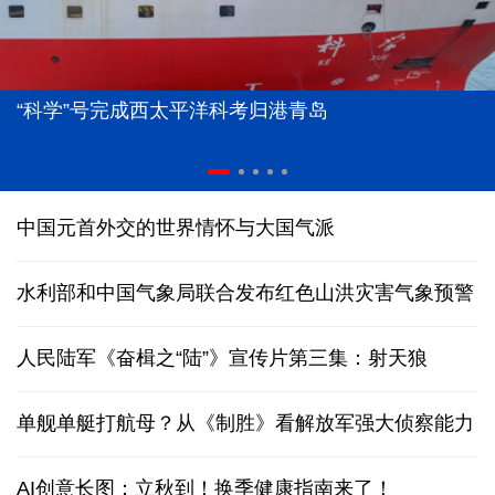
“科学”号完成西太平洋科考归港青岛
中国元首外交的世界情怀与大国气派
水利部和中国气象局联合发布红色山洪灾害气象预警
人民陆军《奋楫之“陆”》宣传片第三集：射天狼
单舰单艇打航母？从《制胜》看解放军强大侦察能力
AI创意长图：立秋到！换季健康指南来了！