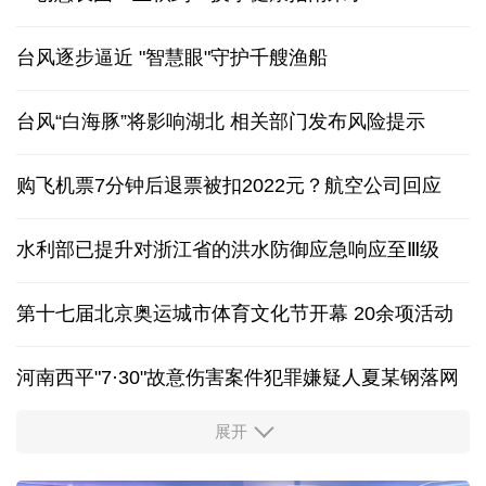
台风逐步逼近 "智慧眼"守护千艘渔船
台风“白海豚”将影响湖北 相关部门发布风险提示
购飞机票7分钟后退票被扣2022元？航空公司回应
水利部已提升对浙江省的洪水防御应急响应至Ⅲ级
第十七届北京奥运城市体育文化节开幕 20余项活动
河南西平"7·30"故意伤害案件犯罪嫌疑人夏某钢落网
展开
服务实体经济 财政金融打出“组合拳”