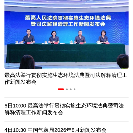
美媒:多场景低成本应用 中国让AI变得更具实用价值
上半年机械工业规上企业实现营业收入同比增长
6.5%
“零关税”实施100天 见证中非合作新气象
高温下用电负荷创新高 解码今夏的清凉底气
最高法举行贯彻实施生态环境法典暨司法解释清理工
作新闻发布会
活力中国调研行丨弯道超车 如何“皖”美提速
老挝国会主席赛宋蓬逝世
6日10:00 最高法举行贯彻实施生态环境法典暨司法
解释清理工作新闻发布会
伊朗：与阿曼“接近”达成协议但并不意味重开海峡
4日10:30 中国气象局2026年8月新闻发布会