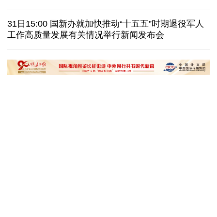
泽连斯基：乌克兰美国就"爱国者"导弹供应达成协议
31日15:00 国新办就加快推动“十五五”时期退役军人
一无人机自罗马尼亚方向进入保加利亚领空后爆炸
工作高质量发展有关情况举行新闻发布会
美国AI频频翻车，智能体自主攻击真人隐患浮上水面
匈牙利执政党宣布提名前最高法院院长为总统候选人
“十五五”开局之年传统产业转型焕
黄河壶口瀑布金瀑
新一线观察
读懂中国