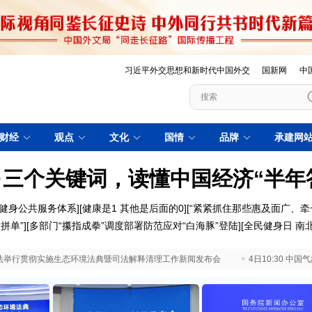
习近平外交思想和新时代中国外交
国新网
中
财经
观点
文化
国情
品牌
承建网
·三个关键词，读懂中国经济“半年
健身公共服务体系]
[健康是1 其他是后面的0]
[“紧紧抓住那些惠及面广、牵
拼单”]
[多部门“攥指成拳”调度部署防范应对“白海豚”登陆]
[全民健身日 南北
 最高法举行贯彻实施生态环境法典暨司法解释清理工作新闻发布会
4日10:30 中