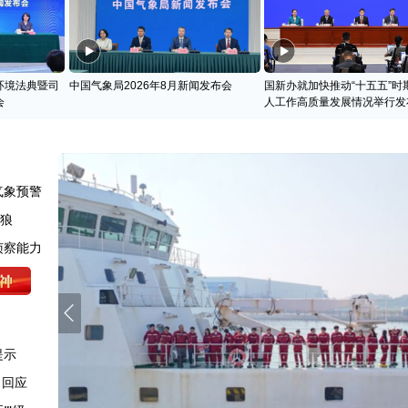
环境法典暨司
中国气象局2026年8月新闻发布会
国新办就加快推动“十五五”时
会
人工作高质量发展情况举行发
气象预警
天狼
侦察能力
提示
司回应