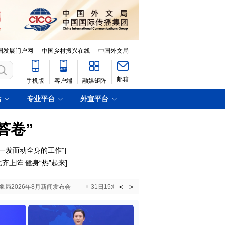
国发展门户网
中国乡村振兴在线
中国外文局
邮箱
手机版
客户端
融媒矩阵
站
专业平台
外宣平台
答卷”
一发而动全身的工作”]
齐上阵 健身“热”起来]
<
>
国气象局2026年8月新闻发布会
31日15:00 国新办就加快推动“十五五”时期退