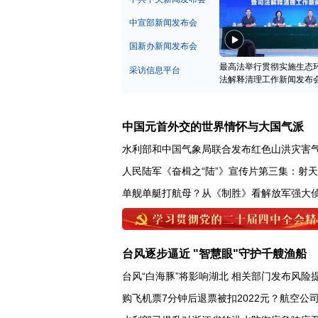
中宣部新闻发布会
国新办新闻发布会
最高法举行贯彻实施生态
采访信息平台
法解释清理工作新闻发布
中国元首外交的世界情怀与大国气派
水利部和中国气象局联合发布红色山洪灾害
人民陆军《奋楫之“陆”》宣传片第三集：射
单舰单艇打航母？从《制胜》看解放军强大
台风逐步逼近 "智慧眼"守护千艘渔船
台风“白海豚”将影响湖北 相关部门发布风险
购飞机票7分钟后退票被扣2022元？航空公