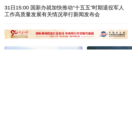
俄驻日大使：日本推翻“无核三原则”将招致邻国反制
31日15:00 国新办就加快推动“十五五”时期退役军人
工作高质量发展有关情况举行新闻发布会
OpenAI等美企被曝AI模型“越界” 安全风险引担忧
全球媒体聚焦丨大白兔奶糖包装走红西方社交媒体
“十五五”开局之年传统产业转型焕
黄河壶口瀑布金瀑
新一线观察
读懂中国