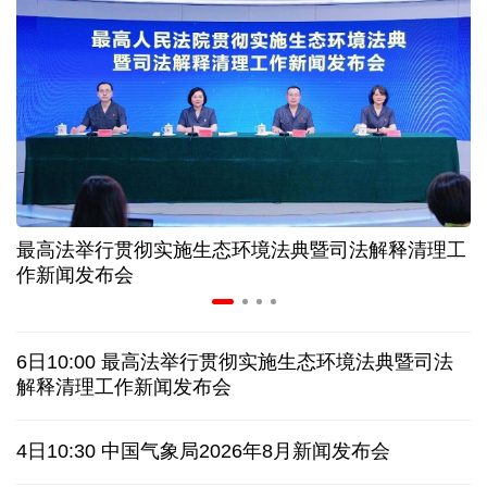
历经十余年，西藏南木林：昔日荒河滩 今时富绿洲
情满天山 援疆印记丨安徽支教生赢得桃李秀昆仑
从助力重建家园到治理乡村西藏扎西岗乡的乡贤力量
最高法举行贯彻实施生态环境法典暨司法解释清理工
上半年医药工业创新加速突破 研发实力不断提升
作新闻发布会
架起巴西和中国人民相知相亲的桥梁
6日10:00 最高法举行贯彻实施生态环境法典暨司法
南京大屠杀历史不容篡改 日本打“核爆”牌洗不掉血债
解释清理工作新闻发布会
深山里的全球冠军：海外“Z世代”在黔读懂中国机遇
4日10:30 中国气象局2026年8月新闻发布会