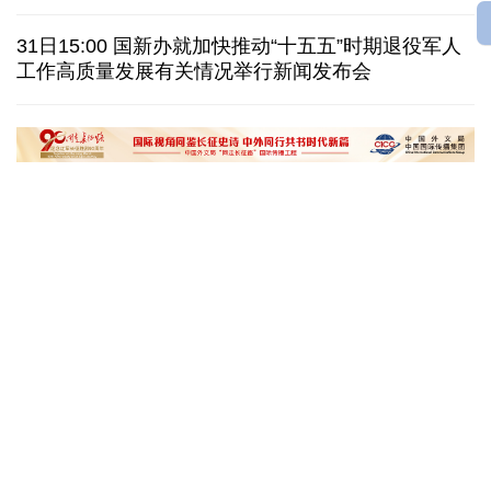
美国筑起AI墙：激化国内对立 却堵不住中国AI热
31日15:00 国新办就加快推动“十五五”时期退役军人
工作高质量发展有关情况举行新闻发布会
外媒说丨中国在非洲青年群体中的好感度稳步上升
我国学者发现银河系外围气体盘呈现波纹状褶皱结构
“十五五”开局之年传统产业转型焕
黄河壶口瀑布金瀑
新一线观察
读懂中国