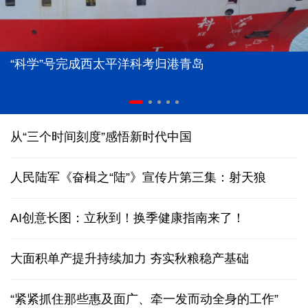
“科学”号完成西太平洋科考归港青岛
从“三个时间刻度”感悟新时代中国
人民陆军《奋楫之“陆”》宣传片第三集：射天狼
AI创意长图：立秋到！换季健康指南来了！
大面积单产提升持续加力 夯实秋粮稳产基础
“紧紧抓住那些惠及面广、牵一发而动全身的工作”