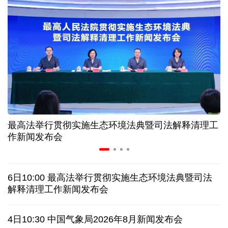
高温下用电负荷创新高 解码今夏的清凉底气
活力中国调研行丨弯道超车 如何“皖”美提速
7月份中国仓储指数保持扩张 行业运行韧性较强
小球赛撬动大消费 体育赛事激活城市发展新动能
最高法举行贯彻实施生态环境法典暨司法解释清理工
“电影+文旅”深度融合 光影经济撬动暑期消费新蓝海
作新闻发布会
日本执政当局应停止在核问题上玩火
6日10:00 最高法举行贯彻实施生态环境法典暨司法
俄黑客称获取北约直接参与袭击俄领土证据
解释清理工作新闻发布会
全球媒体聚焦︱外媒：美国劳动力市场正在走弱
4日10:30 中国气象局2026年8月新闻发布会