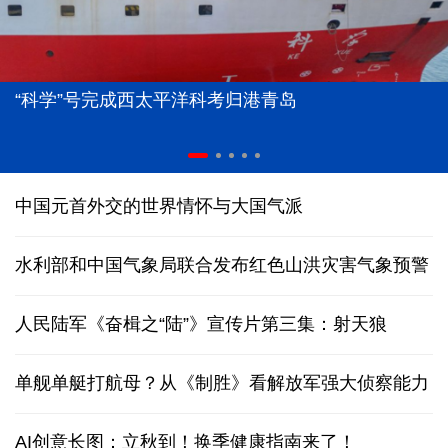
“科学”号完成西太平洋科考归港青岛
中国元首外交的世界情怀与大国气派
水利部和中国气象局联合发布红色山洪灾害气象预警
人民陆军《奋楫之“陆”》宣传片第三集：射天狼
单舰单艇打航母？从《制胜》看解放军强大侦察能力
AI创意长图：立秋到！换季健康指南来了！