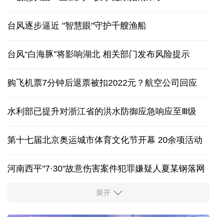
台风逐步逼近 "智慧眼"守护千艘渔船
台风“白海豚”将影响湖北 相关部门发布风险提示
购飞机票7分钟后退票被扣2022元？航空公司回应
水利部已提升对浙江省的洪水防御应急响应至Ⅲ级
第十七届北京奥运城市体育文化节开幕 20余项活动
河南西平"7·30"故意伤害案件犯罪嫌疑人夏某钢落网
展开
服务实体经济 财政金融打出“组合拳”