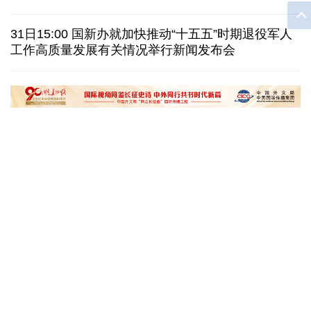
泽连斯基：乌克兰美国就"爱国者"导弹供应达成协议
31日15:00 国新办就加快推动“十五五”时期退役军人
一无人机自罗马尼亚方向进入保加利亚领空后爆炸
工作高质量发展有关情况举行新闻发布会
美国AI频频翻车，智能体自主攻击真人隐患浮上水面
匈牙利执政党宣布提名前最高法院院长为总统候选人
“十五五”开局之年传统产业转型焕
黄河壶口瀑布金瀑
新一线观察
读懂中国