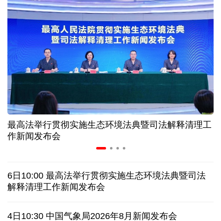
美媒:多场景低成本应用 中国让AI变得更具实用价值
上半年机械工业规上企业实现营业收入同比增长
6.5%
“零关税”实施100天 见证中非合作新气象
高温下用电负荷创新高 解码今夏的清凉底气
最高法举行贯彻实施生态环境法典暨司法解释清理工
作新闻发布会
活力中国调研行丨弯道超车 如何“皖”美提速
老挝国会主席赛宋蓬逝世
6日10:00 最高法举行贯彻实施生态环境法典暨司法
解释清理工作新闻发布会
伊朗：与阿曼“接近”达成协议但并不意味重开海峡
4日10:30 中国气象局2026年8月新闻发布会