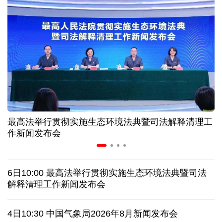
高温下用电负荷创新高 解码今夏的清凉底气
活力中国调研行丨弯道超车 如何“皖”美提速
7月份中国仓储指数保持扩张 行业运行韧性较强
小球赛撬动大消费 体育赛事激活城市发展新动能
最高法举行贯彻实施生态环境法典暨司法解释清理工
“电影+文旅”深度融合 光影经济撬动暑期消费新蓝海
作新闻发布会
日本执政当局应停止在核问题上玩火
6日10:00 最高法举行贯彻实施生态环境法典暨司法
俄黑客称获取北约直接参与袭击俄领土证据
解释清理工作新闻发布会
外媒说丨中国在非洲青年群体中的好感度稳步上升
4日10:30 中国气象局2026年8月新闻发布会