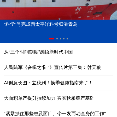
“科学”号完成西太平洋科考归港青岛
从“三个时间刻度”感悟新时代中国
人民陆军《奋楫之“陆”》宣传片第三集：射天狼
AI创意长图：立秋到！换季健康指南来了！
大面积单产提升持续加力 夯实秋粮稳产基础
“紧紧抓住那些惠及面广、牵一发而动全身的工作”