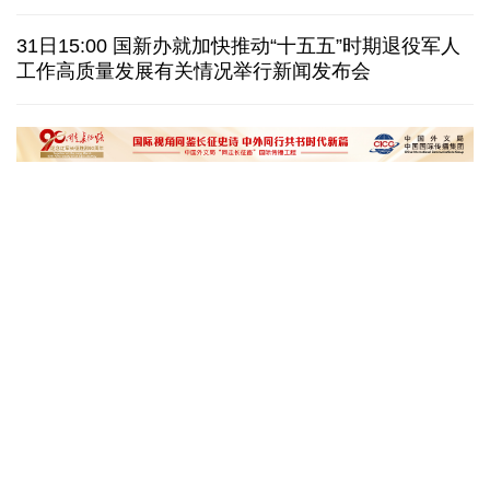
我国学者发现银河系外围气体盘呈现波纹状褶皱结构
31日15:00 国新办就加快推动“十五五”时期退役军人
工作高质量发展有关情况举行新闻发布会
全球瞭望｜肯尼亚媒体：中国是稳定可靠的合作伙伴
美国前州议员：中国持续在国际事务中发挥引领作用
“十五五”开局之年传统产业转型焕
黄河壶口瀑布金瀑
新一线观察
读懂中国