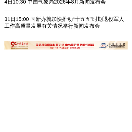
4日10:30 中国气象局2026年8月新闻发布会
泰国发生校园枪击案 致7人死亡 17人伤
凶手疑自杀
31日15:00 国新办就加快推动“十五五”时期退役军人
工作高质量发展有关情况举行新闻发布会
特朗普再签行政令 禁止"生育旅游"收紧"出生公民权"
伊朗拟禁止敌对方通行霍尔木兹海峡 对违规者重罚
“十五五”开局之年传统产业转型焕
黄河壶口瀑布金瀑
新一线观察