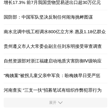
增长17.3% 前7月我国货物贸易进出口超30万亿元
国防部：中国军队坚决反制任何闹海挑衅图谋
南水北调中线工程调水800亿立方米 惠及1.18亿群众
贵州遵义市人大常委会副主任刘东明接受审查调查
自然资源部对浙江福建启动地质灾害防御Ⅳ级响应
"梅姨案"被拐儿童父亲申军良：盼梅姨早日受严惩
河南查实 "三支一扶"招募笔试有组织作弊犯罪行为
展开
东航：国内客票提前14天免费退改