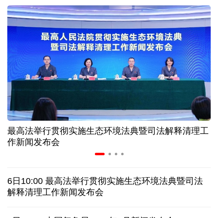
近346亿元 广东电网交出上半年投资建设亮眼答卷
31省份上半年外贸成绩单出炉 见证产业提质跃迁
比一张A4纸还要薄！我国高端钢材迎来密集突破
让药品更好触达患者 多款新药选择网络平台首发
最高法举行贯彻实施生态环境法典暨司法解释清理工
7月份中国仓储指数保持扩张 行业运行韧性较强
作新闻发布会
日本"再军事化"妄动是地区和平稳定真正威胁
6日10:00 最高法举行贯彻实施生态环境法典暨司法
乌总统呼吁向乌提供更多导弹 特朗普：我们也想要
解释清理工作新闻发布会
日本广岛废墟旁响起抗议声：勿忘历史、拒绝拥核