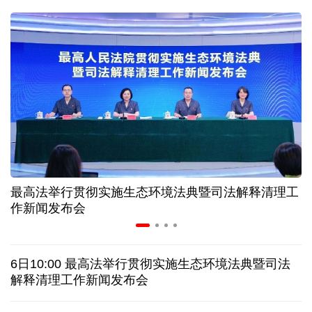
二季度中国清洁能源建设景气指数处于较景气区间
服贸会进入倒计时一个月 180余项创新成果将发布
非必要不乱花 医保个人账户里的钱如何用在刀刃上
"校园贷"换上"新马甲" 警惕暑假期间网络消费陷阱
最高法举行贯彻实施生态环境法典暨司法解释清理工
2026暑期档票房破85亿 已连续30天单日票房破亿
作新闻发布会
美国要"换牌" 伊朗"换将" 美伊博弈变数犹存
6日10:00 最高法举行贯彻实施生态环境法典暨司法
探访泰缅“死亡铁路”，见证日本军国主义侵略罪行
解释清理工作新闻发布会