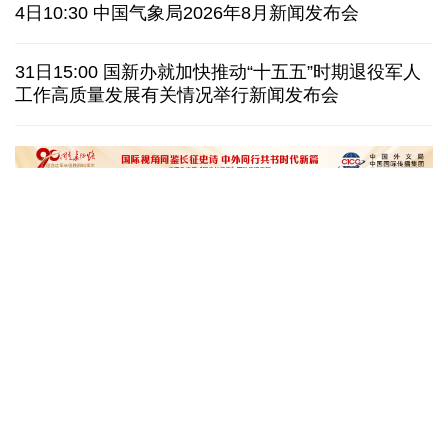
泰国暖武里府行政组织办公楼发生枪击 主席重伤
4日10:30 中国气象局2026年8月新闻发布会
西班牙对意大利“报复”实施 首日入境检查约200人
31日15:00 国新办就加快推动“十五五”时期退役军人
工作高质量发展有关情况举行新闻发布会
俄国防部:拦截285架乌克兰无人机并对乌发动空袭
民调:韩国总统李在明施政好评率降至43.3%创新低
文化奇遇记｜课本上的名曲跃然
一杯新鲜的榴莲咖
眼前，沉浸式感受千年乐声
进了现实