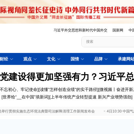
习近平外交思想和新时代中国外交
国新网
中
财经
观点
文化
国情
品牌
承建网
党建设得更加坚强有力？习近平
不忘初心、牢记使命
][
读懂"怎样创造业绩"的实干路径
][
微视频丨奋进开新
[
世界给“__在中国”填新词
][
上半年传统产业转型提速 新兴产业增势强劲
]
 最高法举行贯彻实施生态环境法典暨司法解释清理工作新闻发布会
4日10:30 中