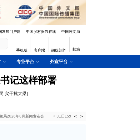
国发展门户网
中国乡村振兴在线
中国外文局
邮箱
手机版
客户端
融媒矩阵
站
专业平台
外宣平台
总书记这样部署
局 实干挑大梁
]
<
>
国气象局2026年8月新闻发布会
31日15:00 国新办就加快推动“十五五”时期退