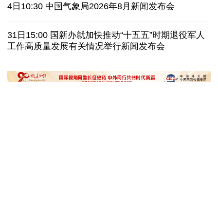
美媒称美国增派人手 在古巴加大力度开展情报活动
4日10:30 中国气象局2026年8月新闻发布会
巴西降级与阿根廷关系 阿称驻巴大使将“回国休假”
31日15:00 国新办就加快推动“十五五”时期退役军人
工作高质量发展有关情况举行新闻发布会
德国机场发现一架携爆炸物无人机 非业余人士所为
韩国总统要求加速整合军校 防范再度发生军事政变
在雄安，看见“城市让生活更美好”
微视频丨奋进开新