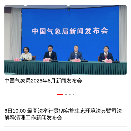
入境游火热 前7月北京离境退税各项数据均创新高
我国自阿根廷进口的牛肉已达到规定数量的50%
上半年我国黄金消费量511.412吨，同比增长1.23%
AI客服承诺不实、人工客服接入困难 中消协回应
中国气象局2026年8月新闻发布会
数据有了“身份证” 我国正稳步推进数据产权登记
协议接近达成 伊朗披露海峡新航道通行细节
6日10:00 最高法举行贯彻实施生态环境法典暨司法
白宫否认特朗普与赫格塞思因弹药库存短缺发生争执
解释清理工作新闻发布会