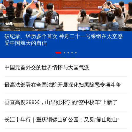
破纪录、经历多个首次 神舟二十一号乘组在太空感
受中国航天的自信
中国元首外交的世界情怀与大国气派
最高法部署在全国法院开展深化扫黑除恶专项斗争
垂直高度288米，山里娃求学的“空中校车”上新了
长江十年行｜重庆铜锣山矿公园：又见“靠山吃山”