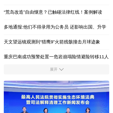
红山文化新发掘持续补全中华文明实证链条
庆祝中国共产党成立105周年名家作品展在香港开幕
“荒岛改造”自由惬意？已触碰法律红线！案例解读
多地通报:他们不得录用为公务员 还影响出国、升学
天文望远镜观测到“猎鹰9”火箭残骸撞击月球迹象
重庆巴南成功预警处置一危岩崩塌险情避险转移11人
展开
“新”意盎然，外资机构持续看好中国经济