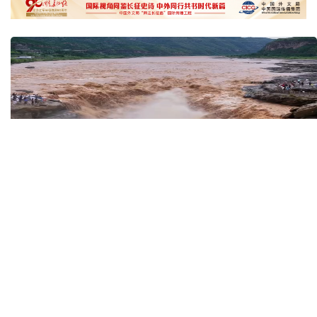
也门胡塞武装称袭击政府军集结地 造成数百人伤亡
31日15:00 国新办就加快推动“十五五”时期退役军人
工作高质量发展有关情况举行新闻发布会
八国外长发表联合声明谴责以色列持续侵犯加沙地带
白宫否认特朗普与赫格塞思因弹药库存短缺发生争执
黄河壶口瀑布金瀑奔涌
在雄安，看见“城市
读懂中国