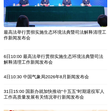
中证协召开国际业务委员会主任委员（扩大）会议
我国首个银行业数据出境负面清单备案案例落地北京
科创转型到全球布局 上海出台规划让民企敢闯敢投
合肥"人工智能+"多场景落地 千行百业装上智慧引擎
最高法举行贯彻实施生态环境法典暨司法解释清理工
宇树科技战略配售名单公布:DeepSeek、腾讯等在列
作新闻发布会
美媒称美国中情局秘密设立古巴工作组
6日10:00 最高法举行贯彻实施生态环境法典暨司法
俄外交部说日本加速"再军事化"扰乱地区及全球安全
解释清理工作新闻发布会
被曝酒驾、盗窃、猥亵等 日本自卫队多人遭受处分
4日10:30 中国气象局2026年8月新闻发布会