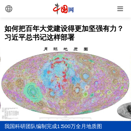
如何把百年大党建设得更加坚强有力？
习近平总书记这样部署
全党同志务必不忘初心、牢记使命
世界给“__在中国”填新词