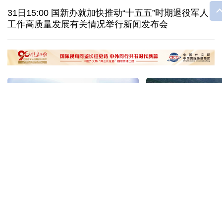
俄驻日大使：日本推翻“无核三原则”将招致邻国反制
31日15:00 国新办就加快推动“十五五”时期退役军人
工作高质量发展有关情况举行新闻发布会
OpenAI等美企被曝AI模型“越界” 安全风险引担忧
全球媒体聚焦丨大白兔奶糖包装走红西方社交媒体
“十五五”开局之年传统产业转型焕
黄河壶口瀑布金瀑
新一线观察
读懂中国