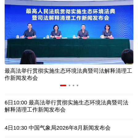
情满天山 援疆印记丨安徽支教生赢得桃李秀昆仑
从助力重建家园到治理乡村西藏扎西岗乡的乡贤力量
上半年医药工业创新加速突破 研发实力不断提升
最高法举行贯彻实施生态环境法典暨司法解释清理工
夏日经济乘“热”而上 消费市场向“新”而行
作新闻发布会
架起巴西和中国人民相知相亲的桥梁
6日10:00 最高法举行贯彻实施生态环境法典暨司法
南京大屠杀历史不容篡改 日本打“核爆”牌洗不掉血债
解释清理工作新闻发布会
深山里的全球冠军：海外“Z世代”在黔读懂中国机遇
4日10:30 中国气象局2026年8月新闻发布会