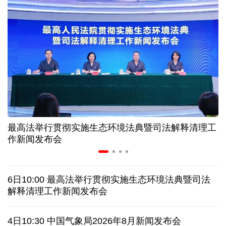
“零关税”实施100天 见证中非合作新气象
高温下用电负荷创新高 解码今夏的清凉底气
活力中国调研行丨弯道超车 如何“皖”美提速
年中经济观察 服务实体经济 财政金融打出"组合拳"
最高法举行贯彻实施生态环境法典暨司法解释清理工
7月份中国仓储指数保持扩张 行业运行韧性较强
作新闻发布会
日本执政当局应停止在核问题上玩火
6日10:00 最高法举行贯彻实施生态环境法典暨司法
俄黑客称获取北约直接参与袭击俄领土证据
解释清理工作新闻发布会
全球媒体聚焦︱外媒：美国劳动力市场正在走弱
4日10:30 中国气象局2026年8月新闻发布会