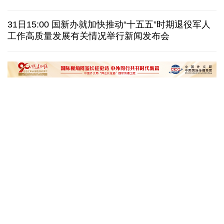
日本在南鸟岛部署反舰导弹 暴露“再军事化”野心
31日15:00 国新办就加快推动“十五五”时期退役军人
工作高质量发展有关情况举行新闻发布会
美国筑起AI墙：激化国内对立 却堵不住中国AI热
外媒说丨中国在非洲青年群体中的好感度稳步上升
“十五五”开局之年传统产业转型焕
黄河壶口瀑布金瀑
新一线观察
读懂中国