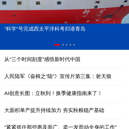
“科学”号完成西太平洋科考归港青岛
从“三个时间刻度”感悟新时代中国
人民陆军《奋楫之“陆”》宣传片第三集：射天狼
AI创意长图：立秋到！换季健康指南来了！
大面积单产提升持续加力 夯实秋粮稳产基础
“紧紧抓住那些惠及面广、牵一发而动全身的工作”