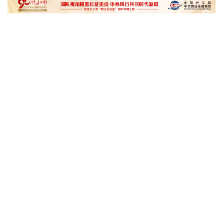
泰国暖武里府行政组织办公楼发生枪击 主席重伤
4日10:30 中国气象局2026年8月新闻发布会
西班牙对意大利“报复”实施 首日入境检查约200人
31日15:00 国新办就加快推动“十五五”时期退役军人
工作高质量发展有关情况举行新闻发布会
俄国防部:拦截285架乌克兰无人机并对乌发动空袭
民调:韩国总统李在明施政好评率降至43.3%创新低
文化奇遇记｜课本上的名曲跃然
一杯新鲜的榴莲咖
眼前，沉浸式感受千年乐声
进了现实