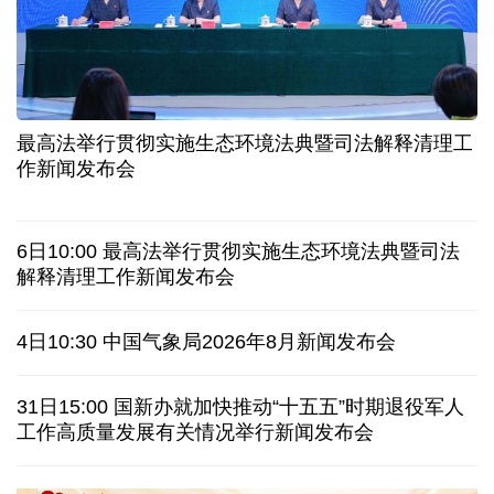
二季度中国清洁能源建设景气指数处于较景气区间
服贸会进入倒计时一个月 180余项创新成果将发布
非必要不乱花 医保个人账户里的钱如何用在刀刃上
"校园贷"换上"新马甲" 警惕暑假期间网络消费陷阱
最高法举行贯彻实施生态环境法典暨司法解释清理工
2026暑期档票房破85亿 已连续30天单日票房破亿
作新闻发布会
美国要"换牌" 伊朗"换将" 美伊博弈变数犹存
6日10:00 最高法举行贯彻实施生态环境法典暨司法
探访泰缅“死亡铁路”，见证日本军国主义侵略罪行
解释清理工作新闻发布会