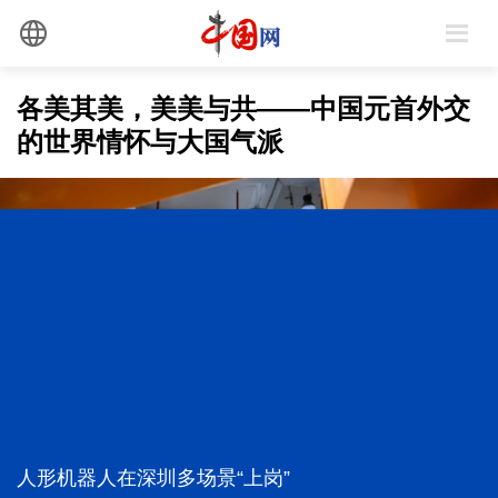
各美其美，美美与共——中国元首外交
的世界情怀与大国气派
真理之光，何以能照亮复兴之路？
1元撬动15.77元！银幕之外，千亿级市场全面爆发