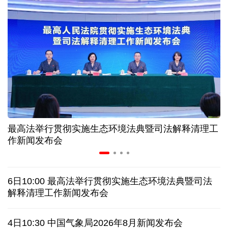
高温下用电负荷创新高 解码今夏的清凉底气
活力中国调研行丨弯道超车 如何“皖”美提速
7月份中国仓储指数保持扩张 行业运行韧性较强
小球赛撬动大消费 体育赛事激活城市发展新动能
最高法举行贯彻实施生态环境法典暨司法解释清理工
“电影+文旅”深度融合 光影经济撬动暑期消费新蓝海
作新闻发布会
日本执政当局应停止在核问题上玩火
6日10:00 最高法举行贯彻实施生态环境法典暨司法
俄黑客称获取北约直接参与袭击俄领土证据
解释清理工作新闻发布会
全球媒体聚焦︱外媒：美国劳动力市场正在走弱
4日10:30 中国气象局2026年8月新闻发布会