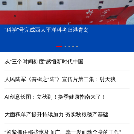
“科学”号完成西太平洋科考归港青岛
从“三个时间刻度”感悟新时代中国
人民陆军《奋楫之“陆”》宣传片第三集：射天狼
AI创意长图：立秋到！换季健康指南来了！
大面积单产提升持续加力 夯实秋粮稳产基础
“紧紧抓住那些惠及面广、牵一发而动全身的工作”