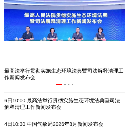
高温下用电负荷创新高 解码今夏的清凉底气
活力中国调研行丨弯道超车 如何“皖”美提速
7月份中国仓储指数保持扩张 行业运行韧性较强
小球赛撬动大消费 体育赛事激活城市发展新动能
最高法举行贯彻实施生态环境法典暨司法解释清理工
“电影+文旅”深度融合 光影经济撬动暑期消费新蓝海
作新闻发布会
日本执政当局应停止在核问题上玩火
6日10:00 最高法举行贯彻实施生态环境法典暨司法
俄黑客称获取北约直接参与袭击俄领土证据
解释清理工作新闻发布会
全球媒体聚焦︱外媒：美国劳动力市场正在走弱
4日10:30 中国气象局2026年8月新闻发布会