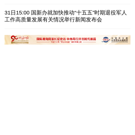
美国筑起AI墙：激化国内对立 却堵不住中国AI热
31日15:00 国新办就加快推动“十五五”时期退役军人
工作高质量发展有关情况举行新闻发布会
外媒说丨中国在非洲青年群体中的好感度稳步上升
我国学者发现银河系外围气体盘呈现波纹状褶皱结构
“十五五”开局之年传统产业转型焕
黄河壶口瀑布金瀑
新一线观察
读懂中国