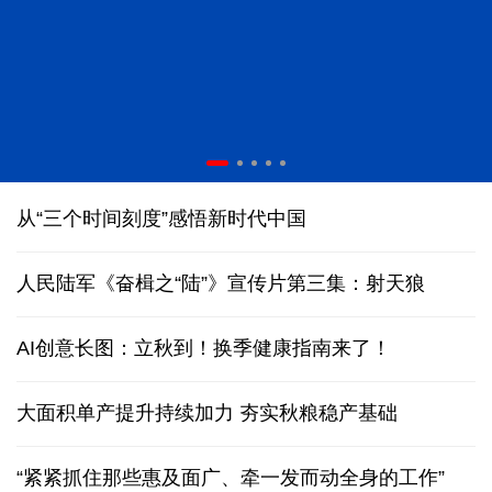
“科学”号完成西太平洋科考归港青岛
从“三个时间刻度”感悟新时代中国
人民陆军《奋楫之“陆”》宣传片第三集：射天狼
AI创意长图：立秋到！换季健康指南来了！
大面积单产提升持续加力 夯实秋粮稳产基础
“紧紧抓住那些惠及面广、牵一发而动全身的工作”