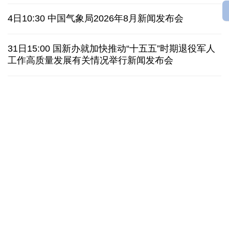
俄黑客称获取北约直接参与袭击俄领土证据
4日10:30 中国气象局2026年8月新闻发布会
外媒说丨中国在非洲青年群体中的好感度稳步上升
31日15:00 国新办就加快推动“十五五”时期退役军人
工作高质量发展有关情况举行新闻发布会
我国学者发现银河系外围气体盘呈现波纹状褶皱结构
全球瞭望｜肯尼亚媒体：中国是稳定可靠的合作伙伴
美国前州议员：中国持续在国际事务中发挥引领作用
“十五五”开局之年传统产业转型焕
黄河壶口瀑布金瀑
新一线观察