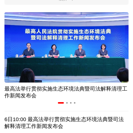
柔性制造，高效匹配差异化需求
上海打通脑机接口技术走向市场的“三道关”
活力中国调研行｜江淮大地，科技成果正落地生“金”
上半年规模以上工业中小企业增加值同比增长5.8%
从纪念馆到采油一线，新时代石油人这样传承铁人精
神
最高法举行贯彻实施生态环境法典暨司法解释清理工
作新闻发布会
创新涌动，坚韧向前——解读前7个月我国外贸成绩
单
6日10:00 最高法举行贯彻实施生态环境法典暨司法
日本执政当局应停止在核问题上玩火
解释清理工作新闻发布会