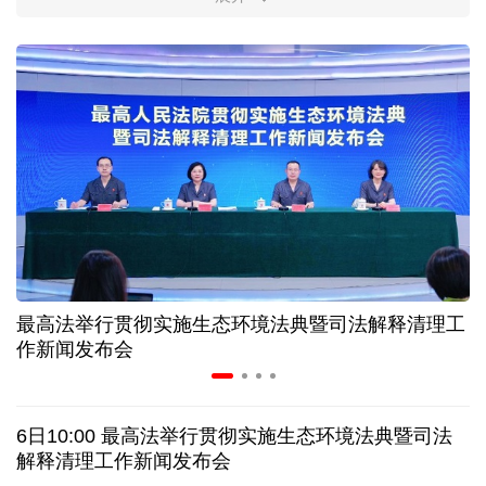
柔性制造，高效匹配差异化需求
上海打通脑机接口技术走向市场的“三道关”
活力中国调研行｜江淮大地，科技成果正落地生“金”
上半年规模以上工业中小企业增加值同比增长5.8%
从纪念馆到采油一线，新时代石油人这样传承铁人精
神
最高法举行贯彻实施生态环境法典暨司法解释清理工
作新闻发布会
创新涌动，坚韧向前——解读前7个月我国外贸成绩
单
6日10:00 最高法举行贯彻实施生态环境法典暨司法
日本执政当局应停止在核问题上玩火
解释清理工作新闻发布会