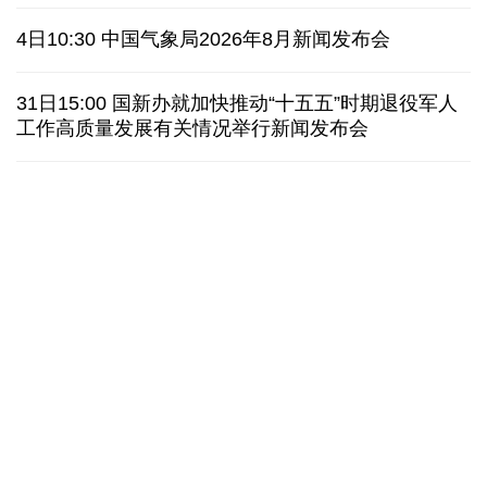
俄黑客称获取北约直接参与袭击俄领土证据
4日10:30 中国气象局2026年8月新闻发布会
外媒说丨中国在非洲青年群体中的好感度稳步上升
31日15:00 国新办就加快推动“十五五”时期退役军人
工作高质量发展有关情况举行新闻发布会
我国学者发现银河系外围气体盘呈现波纹状褶皱结构
全球瞭望｜肯尼亚媒体：中国是稳定可靠的合作伙伴
美国前州议员：中国持续在国际事务中发挥引领作用
“十五五”开局之年传统产业转型焕
黄河壶口瀑布金瀑
新一线观察