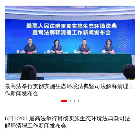
31省份上半年外贸成绩单出炉 见证产业提质跃迁
比一张A4纸还要薄！我国高端钢材迎来密集突破
让药品更好触达患者 多款新药选择网络平台首发
7月份中国仓储指数保持扩张 行业运行韧性较强
最高法举行贯彻实施生态环境法典暨司法解释清理工
金价大反弹！黄金以旧换新业务火热，记者探访
作新闻发布会
日本新版《防卫白皮书》，满篇野心和谎言
6日10:00 最高法举行贯彻实施生态环境法典暨司法
特朗普再签行政令 禁止“生育旅游”收紧“出生公民权”
解释清理工作新闻发布会