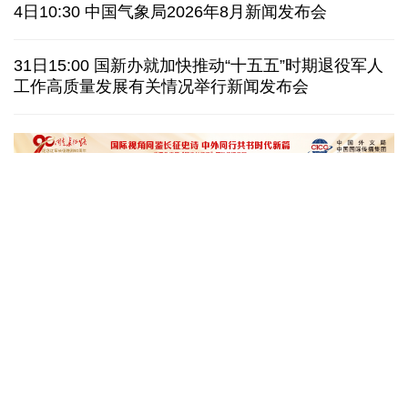
伊朗拟禁止敌对方通行霍尔木兹海峡 对违规者重罚
4日10:30 中国气象局2026年8月新闻发布会
美参议院委员会投票认定传染病专家福奇藐视国会
31日15:00 国新办就加快推动“十五五”时期退役军人
工作高质量发展有关情况举行新闻发布会
休达地方政府说非法移民越境事件已致约百人死亡
今年德国高温已致死1.19万人 为2016年来最高纪录
“十五五”开局之年传统产业转型焕
黄河壶口瀑布金瀑
新一线观察