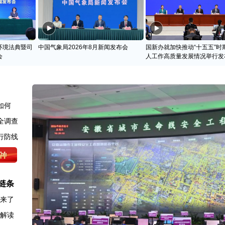
环境法典暨司
中国气象局2026年8月新闻发布会
国新办就加快推动“十五五”时
会
人工作高质量发展情况举行发
如何
全调查
行防线
链条
图来了
例解读