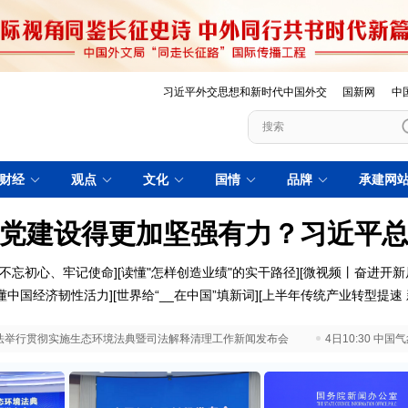
习近平外交思想和新时代中国外交
国新网
中
财经
观点
文化
国情
品牌
承建网
党建设得更加坚强有力？习近平
不忘初心、牢记使命
][
读懂"怎样创造业绩"的实干路径
][
微视频丨奋进开新
读懂中国经济韧性活力
][
世界给“__在中国”填新词
][
上半年传统产业转型提速
 最高法举行贯彻实施生态环境法典暨司法解释清理工作新闻发布会
4日10:30 中