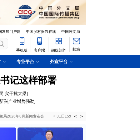
国发展门户网
中国乡村振兴在线
中国外文局
邮箱
手机版
客户端
融媒矩阵
站
专业平台
外宣平台
总书记这样部署
局 实干挑大梁
]
 新兴产业增势强劲
]
<
>
国气象局2026年8月新闻发布会
31日15:00 国新办就加快推动“十五五”时期退