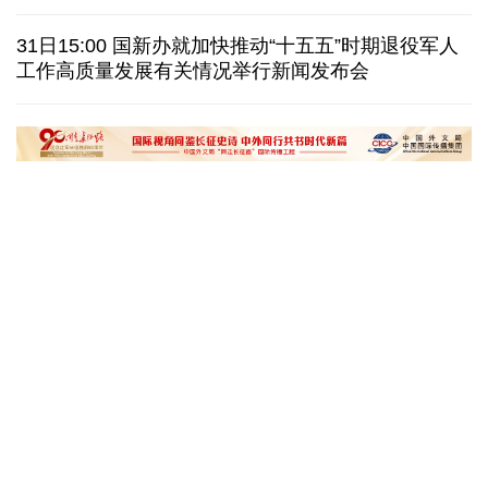
我国学者发现银河系外围气体盘呈现波纹状褶皱结构
31日15:00 国新办就加快推动“十五五”时期退役军人
工作高质量发展有关情况举行新闻发布会
全球瞭望｜肯尼亚媒体：中国是稳定可靠的合作伙伴
美国前州议员：中国持续在国际事务中发挥引领作用
“十五五”开局之年传统产业转型焕
黄河壶口瀑布金瀑
新一线观察
读懂中国