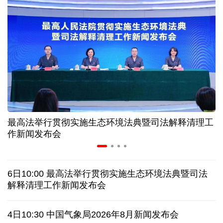
高温下用电负荷创新高 解码今夏的清凉底气
活力中国调研行丨弯道超车 如何“皖”美提速
7月份中国仓储指数保持扩张 行业运行韧性较强
小球赛撬动大消费 体育赛事激活城市发展新动能
最高法举行贯彻实施生态环境法典暨司法解释清理工
“电影+文旅”深度融合 光影经济撬动暑期消费新蓝海
作新闻发布会
日本执政当局应停止在核问题上玩火
6日10:00 最高法举行贯彻实施生态环境法典暨司法
俄黑客称获取北约直接参与袭击俄领土证据
解释清理工作新闻发布会
外媒说丨中国在非洲青年群体中的好感度稳步上升
4日10:30 中国气象局2026年8月新闻发布会