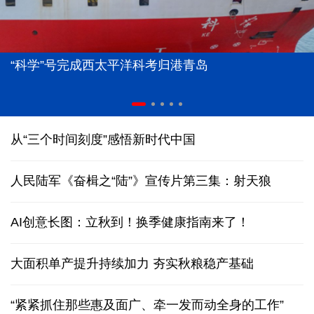
“科学”号完成西太平洋科考归港青岛
从“三个时间刻度”感悟新时代中国
人民陆军《奋楫之“陆”》宣传片第三集：射天狼
AI创意长图：立秋到！换季健康指南来了！
大面积单产提升持续加力 夯实秋粮稳产基础
“紧紧抓住那些惠及面广、牵一发而动全身的工作”